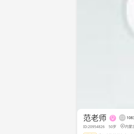
范老师
10



ID:20954826
50岁
内蒙