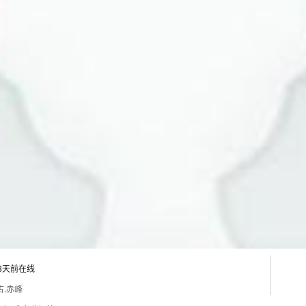
83天前在线
古.赤峰