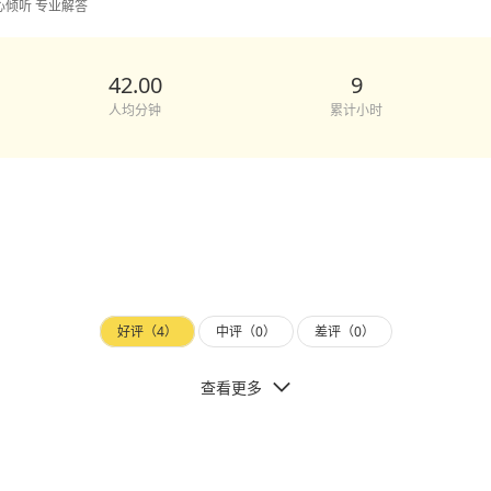
心倾听 专业解答
42.00
9
人均分钟
累计小时
好评（4）
中评（0）
差评（0）
查看更多
