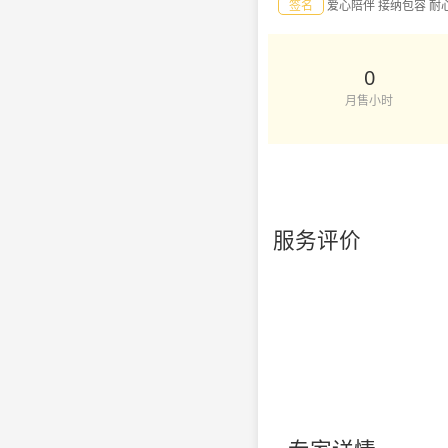
签名
爱心陪伴 接纳包容 耐
0
月售小时
服务评价