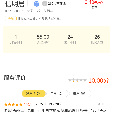
0.40
信明居士
元/分钟
269天前在线


费率

ID:21360083
38岁
山东.潍坊
签名
说我如水百变，不知我清澈不变。
1
55.00
24
26
月售小时
人均分钟
累计小时
服务人数
服务评价
10.00分
好评（17）
中评（0）
差评（0）
2025-08-19 23:08
￥30
10分
老师很耐心、温和，利用国学的智慧和心理倾听来引导，很受