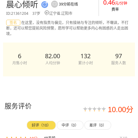
0.46
晨心倾听
元/分钟
39分前在线


费率

ID:21361204
37岁
辽宁省.辽阳市
签名
在这里，没有指责与偏见，只有接纳与专注的倾听，不嘲讽，不打
断，还可以帮您提前风险预警，愿所学可以帮助更多内心有困惑的人走出困
境，
6
82.00
132
97
月售小时
人均分钟
累计小时
服务人数
服务评价
10.00分
好评（10）
中评（0）
差评（0）