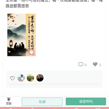
生命是一场不可逆的减法，每一次相聚都是馈赠，每一程
路途都需感恩


0
3


语音呼叫
私聊
顶部