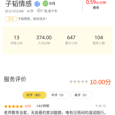
0.59
子韬情感
元/分钟
在线


费率

ID:21372348
47岁
广西.南宁市
签名
子韬情感，助你成长！
13
374.00
647
104
月售小时
人均分钟
累计小时
服务人数
服务评价
10.00分
好评（88）
中评（0）
差评（0）
14小时前
￥38.18
10分
老师教导治家，无高悬的家训匾额，唯有日用间的温润践行。