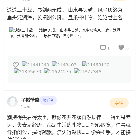
遑遑三十载，书剑两无成。 山水寻吴越，风尘厌洛京。
扁舟泛湖海，长揖谢公卿。 且乐杯中物，谁论世上名


0
6

子韬情感
倾听者
关注
1天前
别把得失看得太重，就像花开花落自然规律…… 得到是幸
运，失去是经历，都是生活的礼物…… 把心放宽，往事就
像指间沙，握得越紧，流失得越快…… 学会松手，才能接