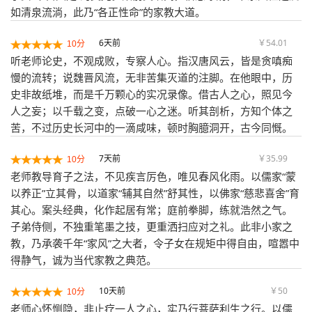
如清泉流淌，此乃“各正性命”的家教大道。
6天前
￥54.01
10分
听老师论史，不观成败，专察人心。指汉唐风云，皆是贪嗔痴
慢的流转；说魏晋风流，无非苦集灭道的注脚。在他眼中，历
史非故纸堆，而是千万颗心的实况录像。借古人之心，照见今
人之妄；以千载之变，点破一心之迷。听其剖析，方知个体之
苦，不过历史长河中的一滴咸味，顿时胸臆洞开，古今同慨。
7天前
￥35.99
10分
老师教导育子之法，不见疾言厉色，唯见春风化雨。以儒家“蒙
以养正”立其骨，以道家“辅其自然”舒其性，以佛家“慈悲喜舍”育
其心。案头经典，化作起居有常；庭前拳脚，练就浩然之气。
子弟侍侧，不独重笔墨之技，更重洒扫应对之礼。此非小家之
教，乃承袭千年“家风”之大者，令子女在规矩中得自由，喧嚣中
得静气，诚为当代家教之典范。
10天前
￥50
10分
老师心怀恻隐，非止疗一人之心，实乃行菩萨利生之行。以儒