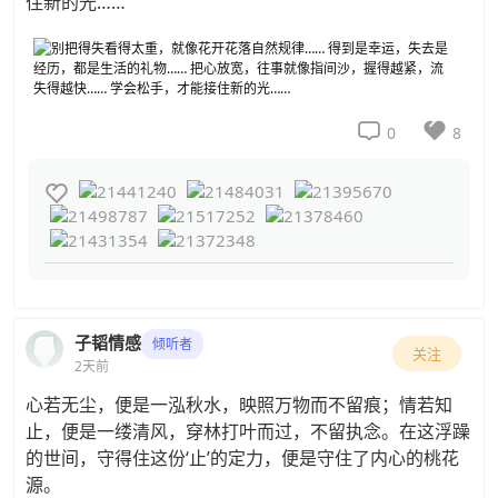
住新的光……


0
8

子韬情感
倾听者
关注
2天前
心若无尘，便是一泓秋水，映照万物而不留痕；情若知
止，便是一缕清风，穿林打叶而过，不留执念。在这浮躁
的世间，守得住这份‘止’的定力，便是守住了内心的桃花
源。