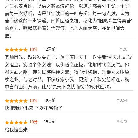
之仁心安百姓，以佛之悲愿济群伦，以道之慈柔化干戈。个案
前每一次倾听，皆是红尘渡口的一叶舟楫；每一句点拨，皆为
苦海迷途的一声钟磬。他将医道之技，尽化为“但愿众生得离苦”
的愿力，默默修补着时代裂痕，此乃人间大慈，亦是世间大
医。
12天前
￥20
10分
老师目光，越过案头方寸，落于家国天下。以儒者“为天地立心”
之担当，安顿个体之魂；以佛道之超拔，化解时代之戾气。他
将医武之躯，铸为民族精神之鼎；将心理咨询，升维为文明赓
续之业。与之对坐，不仅疗愈小我，更觉与千秋史册相连，胸
中自有山河万顷，此乃“先天下之忧而忧”的现代回响。
19天前
￥3.54
10分
快 把我拉出来 下次不骂你了
19天前
￥4.72
10分
給我拉出来