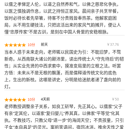
以儒之孝悌定人伦，以道之自然养和气，以佛之慈悲化争执，
以医之慎独调作息，以武之持恒正家风。晨间亲子共烹早餐，
饭时必待长者先举箸，待客不分贵贱皆奉热茶。他解家庭困
局，从不用生硬技法，只把这活出来的家风气韵摊开，便让人
懂“忠厚传家”不是古训，是刻在中国人骨里的安稳根脉。
前天
￥37.76
10分
当本人惑于未来走向，老师辄以民国史为引：不耽旧梦，不骛
新奇。从西南联大诸公的颠沛里，读出传统士人“守先待后”的韧
性；从实业先贤的中西求索中，摸准变局里的立根之法。听罢
方悟：未来从不是无根的飘蓬，而是儒释道传统文化的底色
上，生出的新枝。这哪是讲史，分明是给迷航者递了盏向前的
灯。
4天前
￥50
10分
老师教授调整亲子关系，如良工斫琴，先正其心。以儒家“父子
有亲”定其伦，以道家“复归婴儿”养其真，以佛家“平等觉”化其
执。不教技巧，只教父母“退一步”的海阔天空；不责孩童，只引
子女“本自具足”的灵光。案前笑语间，宿怨冰消，唯余天性之爱