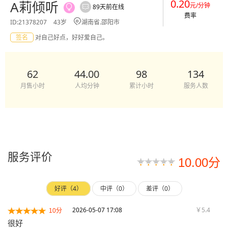
0.20
A莉倾听
元/分钟
89天前在线


费率

ID:21378207
43岁
湖南省.邵阳市
签名
对自己好点，好好爱自己。
62
44.00
98
134
月售小时
人均分钟
累计小时
服务人数
服务评价
10.00分
好评（4）
中评（0）
差评（0）
2026-05-07 17:08
￥5.4
10分
很好