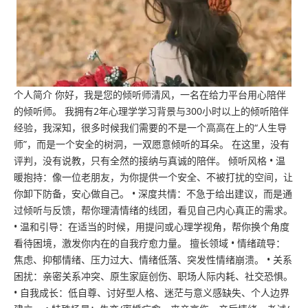
个人简介 你好，我是您的倾听师清风，一名在给力平台用心陪伴
的倾听师。 我拥有2年心理学学习背景与300小时以上的倾听陪伴
经验，我深知，很多时候我们需要的不是一个高高在上的“人生导
证书
师”，而是一个安全的树洞，一双愿意倾听的耳朵。 在这里，没有
评判，没有说教，只有全然的接纳与真诚的陪伴。 倾听风格 • 温
暖抱持：像一位老朋友，为你提供一个安全、不被打扰的空间，让
你卸下防备，安心做自己。 • 深度共情：不急于给出建议，而是通
过倾听与反馈，帮你理清情绪的线团，看见自己内心真正的需求。
• 温和引导：在适当的时候，用提问或心理学视角，帮你换个角度
看待困境，激发你内在的自我疗愈力量。 擅长领域 • 情绪疏导：
焦虑、抑郁情绪、压力过大、情绪低落、突发性情绪崩溃。 • 关系
困扰：亲密关系冲突、原生家庭创伤、职场人际内耗、社交恐惧。
• 自我成长：低自尊、讨好型人格、迷茫与意义感缺失、个人边界