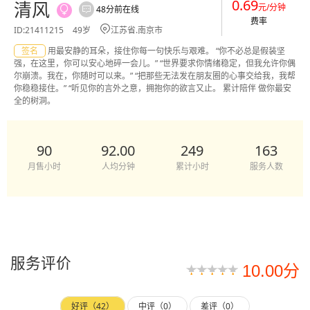
0.69
清风
元/分钟
48分前在线


费率

ID:21411215
49岁
江苏省.南京市
签名
用最安静的耳朵，接住你每一句快乐与艰难。 “你不必总是假装坚
强，在这里，你可以安心地碎一会儿。” “世界要求你情绪稳定，但我允许你偶
尔崩溃。我在，你随时可以来。” “把那些无法发在朋友圈的心事交给我，我帮
你稳稳接住。” “听见你的言外之意，拥抱你的欲言又止。 累计陪伴 做你最安
全的树洞。
90
92.00
249
163
月售小时
人均分钟
累计小时
服务人数
服务评价
10.00分
好评（42）
中评（0）
差评（0）