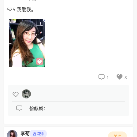
525.我爱我。


1
8


徐麒麟：
李菊
咨询师
关注