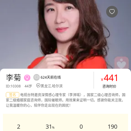
李菊心理专家简介，心理咨询服务费用多少，效果怎么样-给力心理

441
李菊
624天前在线


￥

ID:10308
44岁
黑龙江.哈尔滨
咨询时价
签名
电视台特邀资深情感心理专家（李浉瑶），国家二级心理咨询师，国
家二级婚姻家庭咨询师，国际催眠师。用效果来证明一切。感谢你能关注我，
让我温暖你的心，陪伴你走出现在的困扰！
2
31
0
190
%