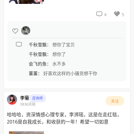


4
5


千秋雪飘：
想你了宝贝
千秋雪飘：
想你了
会飞的鱼：
水不多
董董：
好喜欢这样的小骚货想干你
李菊
咨询师
关注
3836天前
哈哈哈，资深情感心理专家，李浉瑶，这是在走红毯，
2016是自我成长，和收获的一年！希望一切如意