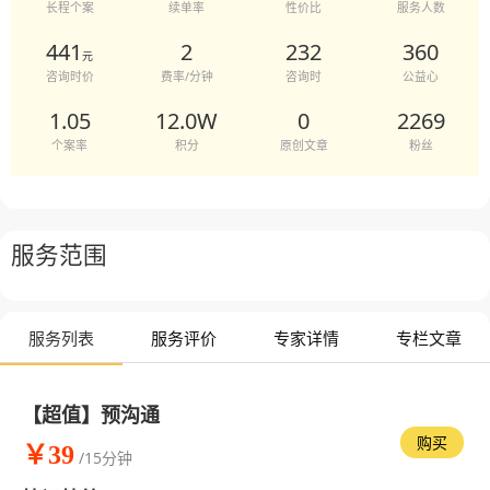
长程个案
续单率
性价比
服务人数
441
2
232
360
元
咨询时价
费率/分钟
咨询时
公益心
1.05
12.0W
0
2269
个案率
积分
原创文章
粉丝
服务范围
服务列表
服务评价
专家详情
专栏文章
【超值】预沟通
购买
￥39
/15分钟