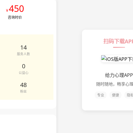
450
￥

咨询时价
扫码下载AP
14
服务人数
0
公益心
给力心理APP
48
随时随地，畅享心
粉丝
专业
便捷
隐