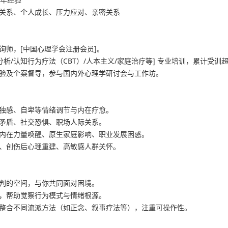
关系、个人成长、压力应对、亲密关系
询师，[中国心理学会注册会员]。
析/认知行为疗法（CBT）/人本主义/家庭治疗等] 专业培训，累计受训超 
验及个案督导，参与国内外心理学研讨会与工作坊。
独感、自卑等情绪调节与内在疗愈。
矛盾、社交恐惧、职场人际关系。
内在力量唤醒、原生家庭影响、职业发展困惑。
、创伤后心理重建、高敏感人群关怀。
判的空间，与你共同面对困境。
，帮助觉察行为模式与情绪根源。
整合不同流派方法（如正念、叙事疗法等），注重可操作性。