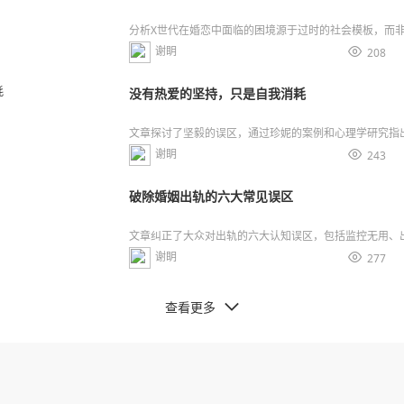
分析X世代在婚恋中面临的困境源于过时的社会模板，而
的新视角。
谢眀

208
没有热爱的坚持，只是自我消耗
文章探讨了坚毅的误区，通过珍妮的案例和心理学研究指
合，没有热爱的坚持会导致内耗，热爱是持续的动力，并
谢眀

243
破除婚姻出轨的六大常见误区
文章纠正了大众对出轨的六大认知误区，包括监控无用、
瘾、不一定要坦白、未必终身出轨、出轨不一定毁婚姻，
谢眀

277
思。
查看更多
