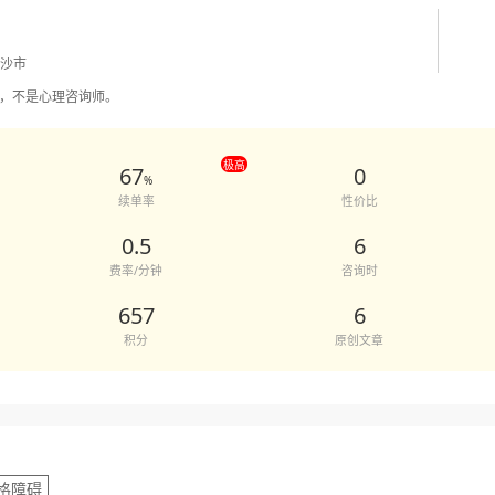
用多少，效果怎么样-给力心理
长沙市
，不是心理咨询师。
极高
67
0
%
续单率
性价比
0.5
6
费率/分钟
咨询时
657
6
积分
原创文章
格障碍