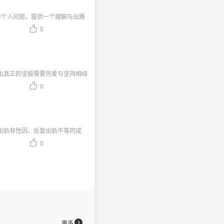
非个人问题，提供一个理解与出路

0
出真正的坚毅需要热爱与坚持相结
提供了培养热爱的方法。

0
出轨非性因、反复出轨不等同成
强调关系稳固源于沟通与自我反

0

更多