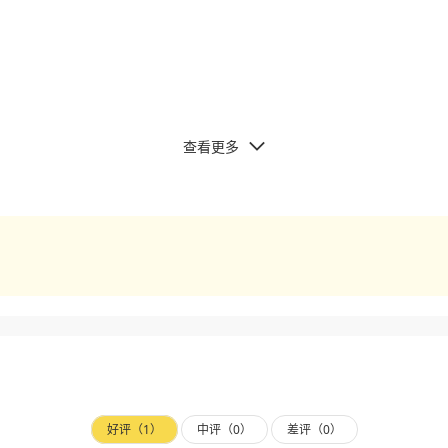
查看更多

好评（1）
中评（0）
差评（0）