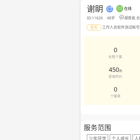
谢眀心理专家简介，心理咨询服务费
谢眀
在线



ID:11626
48岁
湖南省.
签名
工作人员软件测试帐号
0
长程个案
450
元
咨询时价
0
个案率
服务范围
少年厌学
个人成长
人