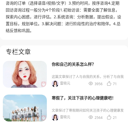
咨询的订单（选择语音/视频/文字）3.预约时间，按序咨询4.定期
回访咨询过程一般分为4个阶段1.初始访谈：需要全面了解信息，
探索内心困惑，进行评估。2.系统咨询：分析数据，提出假设，设
置目标，规划单位。3.解决问题：进行阶段性的治疗和陪伴。4.总
结反馈和巩固。
专栏文章
你和自己的关系怎么样？
这篇文章探讨了人与自我的关系，分析了与自我
关系不好的表现及其后果，并提出了改善与自我
雷晓元


3956
71
关系的方法，包括正念冥想、自我书写和布置爱
自己的任务清单等。文章强调了自我接纳和关怀
的重要性，帮助读者建立更健康的自我关系。
寒假了，关注下孩子的心理健康吧！
文章探讨了寒假期间如何关注孩子的心理健康发
展，列举了孩子需要培养的六个心理品质，分析
雷晓元


2564
21
了影响心理健康的家庭因素，并提供了培养心理
健康品质的具体建议。