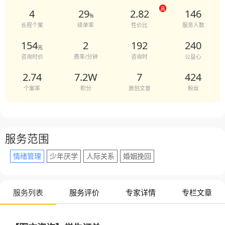
高
4
29
2.82
146
%
长程个案
续单率
性价比
服务人数
154
2
192
240
元
咨询时价
费率/分钟
咨询时
公益心
2.74
7.2W
7
424
个案率
积分
原创文章
粉丝
服务范围
情绪管理
少年厌学
人际关系
婚姻挽回
服务列表
服务评价
专家详情
专栏文章