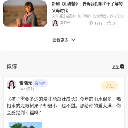
新剧《山海情》--告诉我们那个不了解的
父母时代
文章通过电视剧《山海情》的观后感，探讨了父
母辈的成长经历和贫困环境下的生活困境，引发
雷晓元


1919
3
对教育、命运和代际理解的深刻思考。
查看更多

微博

更多
雷晓元
咨询师
关注
1477天前
《孩子需要多少的爱才能茁壮成长》今年的雨水很多，喝
饱水的龙眼树果子却很小，也不甜。那给你的爱太满，你
会感觉到幸福吗？