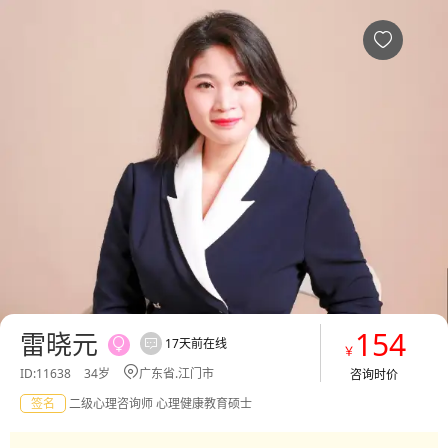
雷晓元心理专家简介，心理咨询服务费用多少，效果怎么样-给力心理

154
雷晓元
17天前在线


￥

ID:11638
34岁
广东省.江门市
咨询时价
签名
二级心理咨询师 心理健康教育硕士