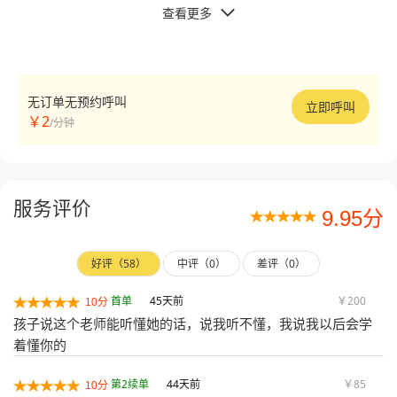
查看更多

无订单无预约呼叫
立即呼叫
￥2
/分钟
服务评价
9.95分
好评（58）
中评（0）
差评（0）
首单
45天前
￥200
10分
孩子说这个老师能听懂她的话，说我听不懂，我说我以后会学
着懂你的
第2续单
44天前
￥85
10分