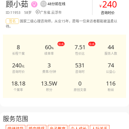
240
顾小茹
48分前在线


￥

ID:11953
58岁
广东省.云浮市
咨询时价
签名
国家二级心理咨询师，从业15年，愿每一位来访者都能被温柔以
待。
极高
极高
8
60
7.51
44
%
长程个案
续单率
性价比
服务人数
240
3
531
74
元
咨询时价
费率/分钟
咨询时
公益心
18.18
13.5W
0
116
个案率
积分
原创文章
粉丝
服务范围
情绪疏导
婚恋情感
亲子教育
个人成长
人际关系