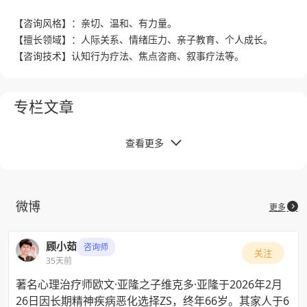
【咨询风格】：亲切、温和、有力量。
【擅长领域】：人际关系、情绪压力、亲子教育、个人成长。
【咨询技术】认知行为疗法、焦点咨商、叙事疗法等。
专栏文章
查看更多

微博

更多
顾小茹
咨询师
关注
证书
35天前
著名心理治疗师欧文·亚隆之子维克多·亚隆于2026年2月
26日因长期精神疾病恶化选择ZS，终年66岁。其家人于6