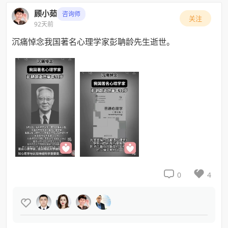
顾小茹
咨询师
关注
92天前
沉痛悼念我国著名心理学家彭聃龄先生逝世。


0
4
