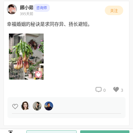
顾小茹
咨询师
关注
395天前
幸福婚姻的秘诀是求同存异、扬长避短。


0
3
