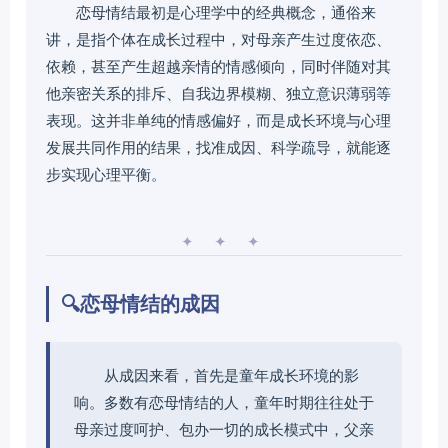
恋母情结最初是心理学中的经典概念，通俗来
讲，是指个体在成长过程中，对母亲产生过度依恋、
依赖，甚至产生超越亲情的情感倾向，同时伴随对其
他亲密关系的排斥、自我边界模糊、独立意识薄弱等
表现。这并非单纯的情感偏好，而是成长环境与心理
发展共同作用的结果，找准成因、科学疏导，就能逐
步实现心理平衡。
✦ ✦ ✦
🔍
恋母情结的成因
从成因来看，首先是童年成长环境的影
响。多数有恋母情结的人，童年时期往往处于
母亲过度呵护、包办一切的成长模式中，父亲