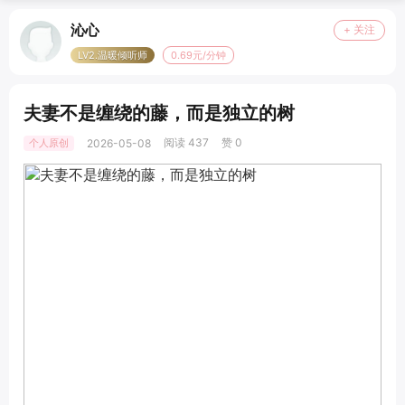
沁心
+ 关注
LV2.温暖倾听师
0.69元/分钟
夫妻不是缠绕的藤，而是独立的树
阅读 437
赞 0
个人原创
2026-05-08