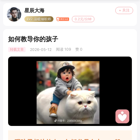
星辰大海
+ 关注
LV2.温暖倾听师
0.2元/分钟
如何教导你的孩子
阅读 109
赞 0
转载文章
2026-05-12