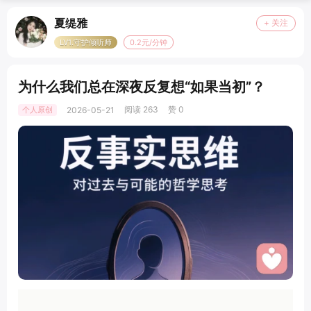
夏缇雅
+ 关注
LV1.守护倾听师
0.2元/分钟
为什么我们总在深夜反复想“如果当初”？
阅读 263
赞 0
个人原创
2026-05-21