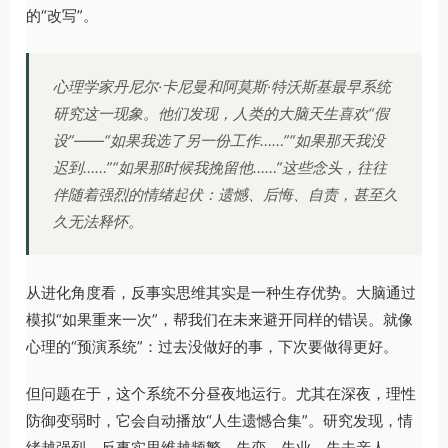
的“改写”。
心理学家丹尼尔·卡尼曼和阿莫斯·特沃斯基最早系统
研究这一现象。他们发现，人类的大脑天生喜欢“假
设”——“如果我选了另一份工作……”“如果那天我没
迟到……”“如果那时候我挽留他……”这些念头，往往
伴随着强烈的情绪起伏：遗憾、后悔、自责，甚至久
久无法释怀。
从进化角度看，反事实思维其实是一种生存优势。大脑通过
模拟“如果重来一次”，帮我们在未来避开同样的错误。就像
心理的“预演系统”：过去没做好的事，下次要做得更好。
但问题在于，这个系统不分昼夜地运行。尤其在深夜，理性
防御变弱时，它会自动播放“人生遗憾合集”。研究发现，情
绪越强烈，反事实思维越频繁。失恋、失业、失去亲人