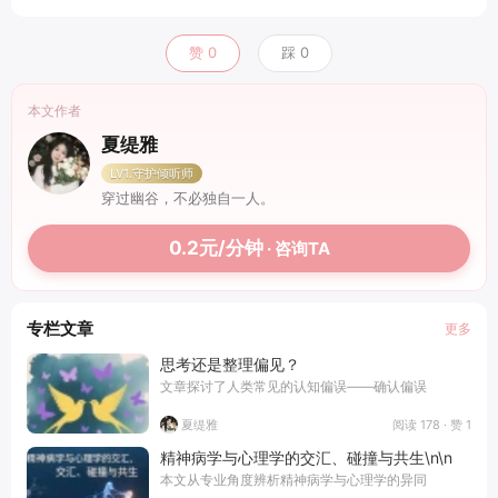
赞
0
踩
0
本文作者
夏缇雅
LV1.守护倾听师
穿过幽谷，不必独自一人。
0.2元/分钟
· 咨询TA
专栏文章
更多
思考还是整理偏见？
文章探讨了人类常见的认知偏误——确认偏误
阅读 178 · 赞 1
夏缇雅
精神病学与心理学的交汇、碰撞与共生\n\n
本文从专业角度辨析精神病学与心理学的异同