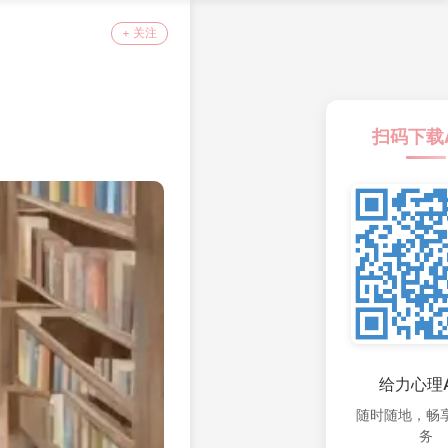
+ 关注
扫码下载
给力心理A
随时随地，畅
务