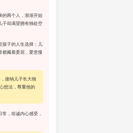
谈的两个人，渐渐开始
儿子却渴望拥有独处空
控孩子的人生选择；儿
里都藏着委屈，爱意慢
手，接纳儿子长大独
心想法，尊重他的
日常，坦诚内心感受，