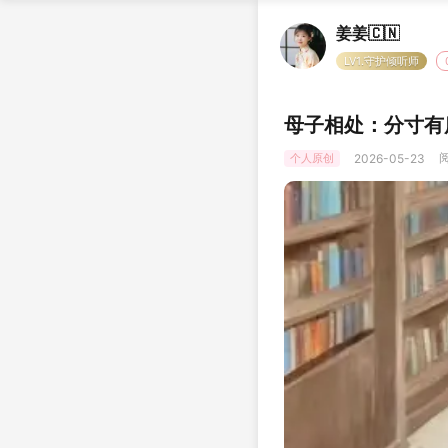
姜姜🇨🇳
LV1.守护倾听师
母子相处：分寸有
阅
个人原创
2026-05-23