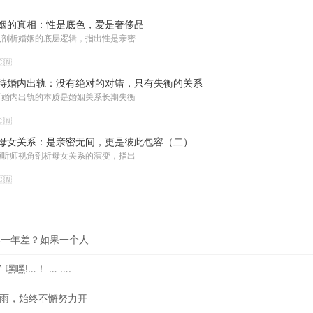
姻的真相：性是底色，爱是奢侈品
入剖析婚姻的底层逻辑，指出性是亲密
🇳
待婚内出轨：没有绝对的对错，只有失衡的关系
析婚内出轨的本质是婚姻关系长期失衡
🇳
母女关系：是亲密无间，更是彼此包容（二）
倾听师视角剖析母女关系的演变，指出
🇳
比一年差？如果一个人
嘿嘿!…！ … ….
雨雨，始终不懈努力开