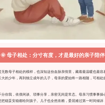
🌞 母子相处：分寸有度，才是最好的亲子陪伴
过无数母子相处的模样，也深知这份血脉亲情里，藏着最温暖也最容
长大的少年，再到独立成年的儿子，母亲的爱始终一路相随，可相处
不分你我，依偎闲谈、琐事分享，亲密无间是常态。母亲习惯事事操
想把稳妥安稳都给到孩子。儿子也全然依赖，委屈难过第一时间倾诉