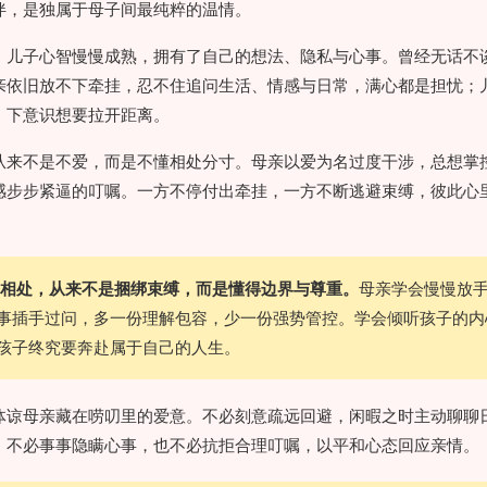
伴，是独属于母子间最纯粹的温情。
，儿子心智慢慢成熟，拥有了自己的想法、隐私与心事。曾经无话不
亲依旧放不下牵挂，忍不住追问生活、情感与日常，满心都是担忧；
，下意识想要拉开距离。
从来不是不爱，而是不懂相处分寸。母亲以爱为名过度干涉，总想掌
感步步紧逼的叮嘱。一方不停付出牵挂，一方不断逃避束缚，彼此心
相处，从来不是捆绑束缚，而是懂得边界与尊重。
母亲学会慢慢放
事插手过问，多一份理解包容，少一份强势管控。学会倾听孩子的内
孩子终究要奔赴属于自己的人生。
体谅母亲藏在唠叨里的爱意。不必刻意疏远回避，闲暇之时主动聊聊
。不必事事隐瞒心事，也不必抗拒合理叮嘱，以平和心态回应亲情。