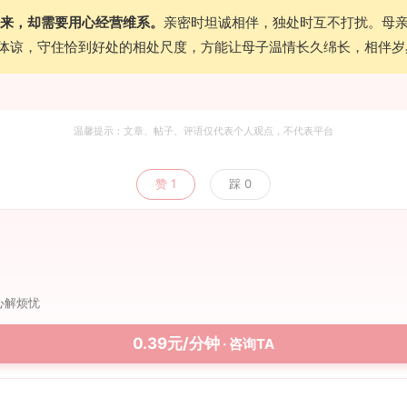
来，却需要用心经营维系。
亲密时坦诚相伴，独处时互不打扰。母
体谅，守住恰到好处的相处尺度，方能让母子温情长久绵长，相伴岁
温馨提示：文章、帖子、评语仅代表个人观点，不代表平台
赞
1
踩
0
心解烦忧
0.39元/分钟
· 咨询TA