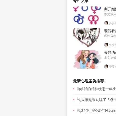
专栏文章
撕开婚
本文深
姜姜
理智看
理性分
姜姜
最好的
本文从
姜姜
最新心理案例推荐
为啥我的精神状态一年
男,大家起来别睡了 5点半 
男,39岁,历经多年风风