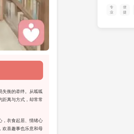
专
便
业
捷
易失衡的牵绊。从呱呱
的距离与方式，却常常
心，衣食起居、情绪心
，欢喜趣事也乐意和母