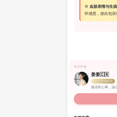
🌸
血脉亲情与生俱
怀感恩，彼此包容
本文作者
姜姜🇨🇳
LV1.守护倾听师
慢语听心事，温