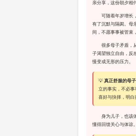
亲分享，这份朝夕相
可随着年岁增长
有了沉默与隔阂。母
间，不愿事事被管束
很多母子矛盾，
子渴望独立自由，反
慢变成无形的压力。
💡
真正舒服的母子
立的事实，不必事
喜好与抉择，明白
身为儿子，也该
懂得回馈关心与体谅