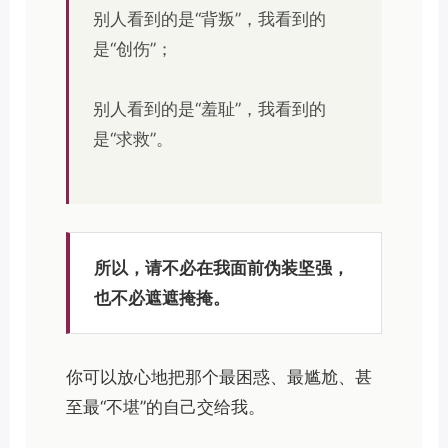
别人看到的是“背叛”，我看到的
是“创伤”；
别人看到的是“羞耻”，我看到的
是“求救”。
所以，请不必在我面前伪装坚强，
也不必遮遮掩掩。
你可以放心地把那个最困惑、最尴尬、甚
至最“不堪”的自己交给我。