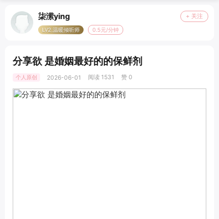
柒潆ying
+ 关注
LV2.温暖倾听师
0.5元/分钟
分享欲 是婚姻最好的的保鲜剂
阅读 1531
赞 0
个人原创
2026-06-01