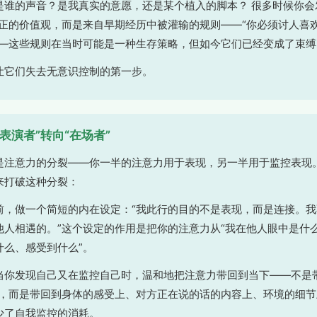
是谁的声音？是我真实的意愿，还是某个植入的脚本？ 很多时候你会
正的价值观，而是来自早期经历中被灌输的规则——“你必须讨人喜欢
——这些规则在当时可能是一种生存策略，但如今它们已经变成了束缚
让它们失去无意识控制的第一步。
“表演者”转向“在场者”
是注意力的分裂——你一半的注意力用于表现，另一半用于监控表现
来打破这种分裂：
前，做一个简短的内在设定：“我此行的目的不是表现，而是连接。
人相遇的。”这个设定的作用是把你的注意力从“我在他人眼中是什么
什么、感受到什么”。
当你发现自己又在监控自己时，温和地把注意力带回到当下——不是
上，而是带回到身体的感受上、对方正在说的话的内容上、环境的细节
少了自我监控的消耗。