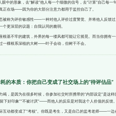
他人眼中的形象，去“解读”他人每一个细微的信号，去“计算”自己每一
真正在场——因为你的大部分注意力都用于监控自己了。
态被称为评价敏感性——一种对他人评价过度警觉、并将他人反馈过
一个更深层的议题：自我认同的脆弱。
座根基不牢的建筑，外界的每一缕风都可能让它摇晃。而当你拥有一
过一棵根系深植的大树——叶子会动，但树干不会。
交内耗的本质：你把自己变成了社交场上的“待评估品”
力竭，是因为在很多时候，你参加社交时所携带的“内部设定”是这样
“留下好印象”“不被讨厌”——而他人的反应是对我这个人价值的反馈
际互动都变成了“考核”。你既是考生，又是自己的监考老师——一边