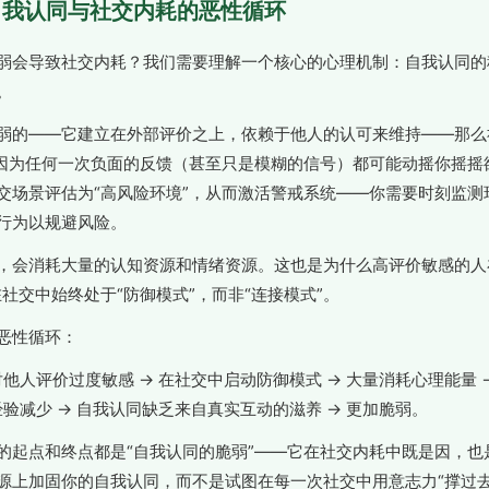
弱自我认同与社交内耗的恶性循环
弱会导致社交内耗？我们需要理解一个核心的心理机制：自我认同的
。
弱的——它建立在外部评价之上，依赖于他人的认可来维持——那么
。因为任何一次负面的反馈（甚至只是模糊的信号）都可能动摇你摇摇
交场景评估为“高风险环境”，从而激活警戒系统——你需要时刻监测
行为以规避风险。
，会消耗大量的认知资源和情绪资源。这也是为什么高评价敏感的人
社交中始终处于“防御模式”，而非“连接模式”。
恶性循环：
对他人评价过度敏感 → 在社交中启动防御模式 → 大量消耗心理能量 
经验减少 → 自我认同缺乏来自真实互动的滋养 → 更加脆弱。
的起点和终点都是“自我认同的脆弱”——它在社交内耗中既是因，也
源上加固你的自我认同，而不是试图在每一次社交中用意志力“撑过去