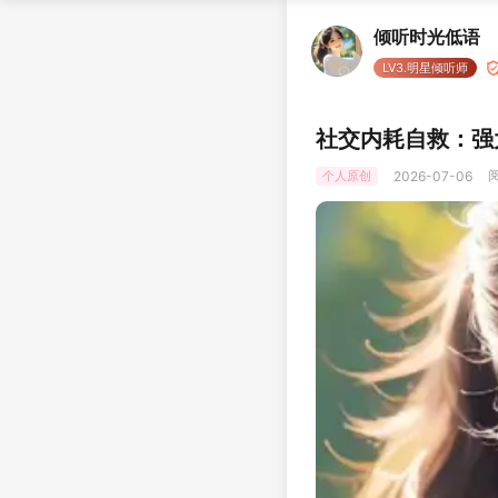
倾听时光低语
LV3.明星倾听师
社交内耗自救：强
阅
个人原创
2026-07-06