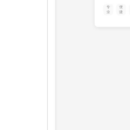
专
便
业
捷