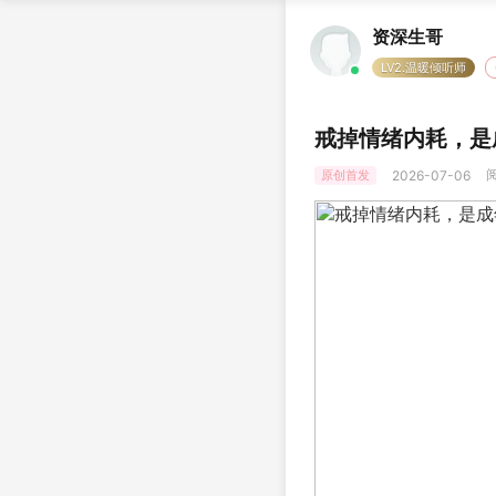
资深生哥
LV2.温暖倾听师
戒掉情绪内耗，是
阅
原创首发
2026-07-06