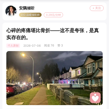
安隅倾听
+ 关注
LV2.温暖倾听师
0.29元/分钟
心碎的疼痛堪比骨折——这不是夸张，是真
实存在的。
阅读 76
赞 3
个人原创
2026-07-06