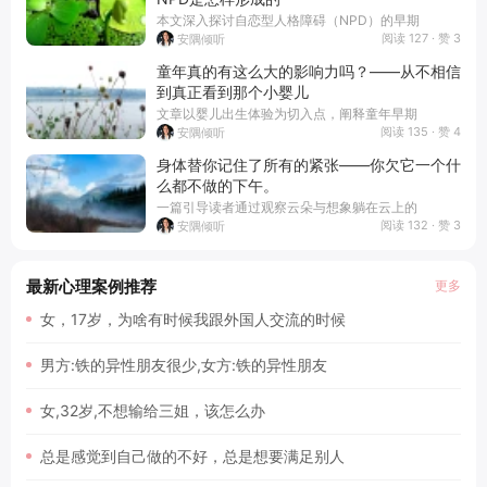
本文深入探讨自恋型人格障碍（NPD）的早期
阅读 127 · 赞 3
安隅倾听
童年真的有这么大的影响力吗？——从不相信
到真正看到那个小婴儿
文章以婴儿出生体验为切入点，阐释童年早期
阅读 135 · 赞 4
安隅倾听
身体替你记住了所有的紧张——你欠它一个什
么都不做的下午。
一篇引导读者通过观察云朵与想象躺在云上的
阅读 132 · 赞 3
安隅倾听
最新心理案例推荐
更多
女，17岁，为啥有时候我跟外国人交流的时候
男方:铁的异性朋友很少,女方:铁的异性朋友
女,32岁,不想输给三姐，该怎么办
总是感觉到自己做的不好，总是想要满足别人