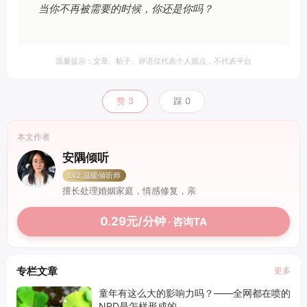
当你不再被需要的时候，你还是你吗？
温馨提示：文章、帖子、评语仅代表个人观点，不代表平台
赞
3
踩
0
本文作者
安隅倾听
LV2.温暖倾听师
擅长处理婚姻家庭，情感修复，亲
0.29元/分钟
· 咨询TA
专栏文章
更多
童年有这么大的影响力吗？——全网都在喷的
NPD是怎样形成的