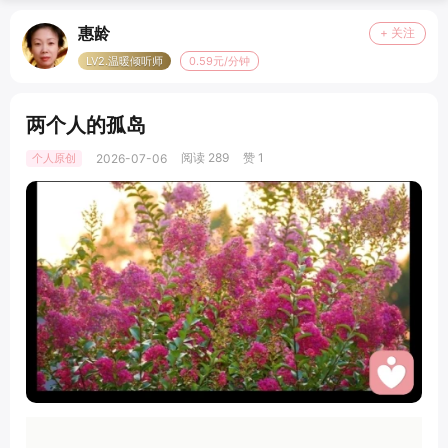
惠龄
+ 关注
LV2.温暖倾听师
0.59元/分钟
两个人的孤岛
阅读 289
赞 1
个人原创
2026-07-06