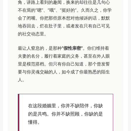
角，讲路上看到的趣闻，换来的却往往是几句心
不在焉的“嗯”、“哦”、“挺好的”。久而久之，你学
会了闭嘴。你把那些原本想对他倾诉的话，默默
地吞回去，烂在肚子里，或者发在只有自己可见
的社交动态里。
最让人窒息的，是那种
“假性亲密”
。你们维持着
夫妻的名分，履行着家庭的义务，甚至在外人眼
里是模范搭档。但只有你自己知道，那个曾发誓
要与你灵魂交融的人，如今成了你最熟悉的陌生
人。
在这段婚姻里，你并不缺陪伴，你缺
的是共鸣。你并不缺照顾，你缺的是
懂得。