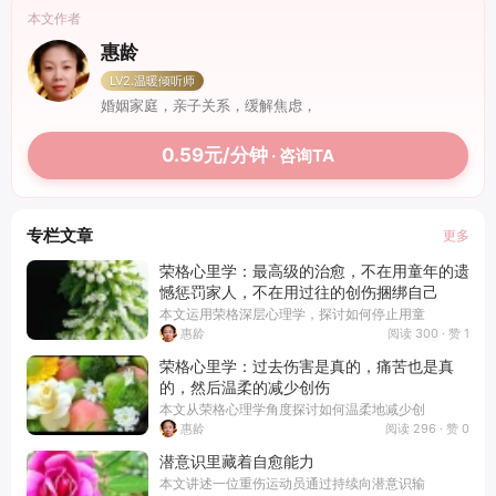
本文作者
惠龄
LV2.温暖倾听师
婚姻家庭，亲子关系，缓解焦虑，
0.59元/分钟
· 咨询TA
专栏文章
更多
荣格心里学：最高级的治愈，不在用童年的遗
憾惩罚家人，不在用过往的创伤捆绑自己
本文运用荣格深层心理学，探讨如何停止用童
阅读 300 · 赞 1
惠龄
荣格心里学：过去伤害是真的，痛苦也是真
的，然后温柔的减少创伤
本文从荣格心理学角度探讨如何温柔地减少创
阅读 296 · 赞 0
惠龄
潜意识里藏着自愈能力
本文讲述一位重伤运动员通过持续向潜意识输