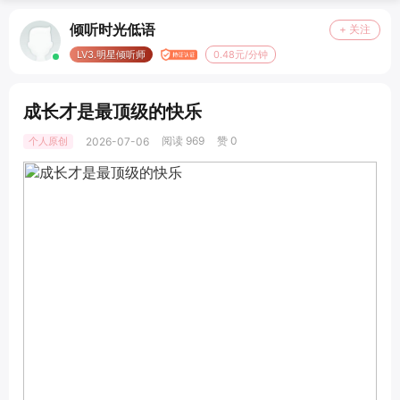
倾听时光低语
+ 关注
LV3.明星倾听师
0.48元/分钟
成长才是最顶级的快乐
阅读 969
赞 0
个人原创
2026-07-06