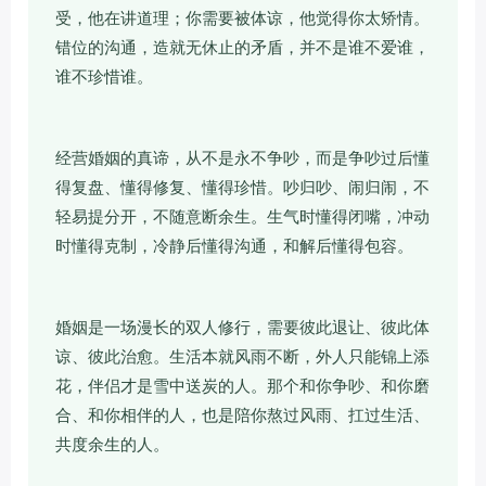
受，他在讲道理；你需要被体谅，他觉得你太矫情。
错位的沟通，造就无休止的矛盾，并不是谁不爱谁，
谁不珍惜谁。
经营婚姻的真谛，从不是永不争吵，而是争吵过后懂
得复盘、懂得修复、懂得珍惜。吵归吵、闹归闹，不
轻易提分开，不随意断余生。生气时懂得闭嘴，冲动
时懂得克制，冷静后懂得沟通，和解后懂得包容。
婚姻是一场漫长的双人修行，需要彼此退让、彼此体
谅、彼此治愈。生活本就风雨不断，外人只能锦上添
花，伴侣才是雪中送炭的人。那个和你争吵、和你磨
合、和你相伴的人，也是陪你熬过风雨、扛过生活、
共度余生的人。