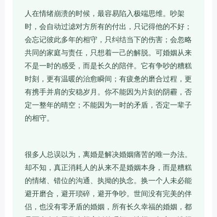
人在情绪崩溃的时候，最容易陷入极端思维。吵架
时，会自动过滤对方所有的付出，只记得他的不好；
会忘记彼此多年的相守，只纠结当下的伤害；会忽略
共同的家庭与责任，只想着一己的解脱。可婚姻从来
不是一时的感受，而是长久的陪伴。它有争吵的糟糕
时刻，更有温暖的治愈瞬间；有疲惫的磨合过程，更
有携手并肩的安稳岁月。你不能因为片刻的阴霾，否
定一整年的晴空；不能因为一时的矛盾，否定一辈子
的相守。
很多人总误以为，离婚是解决婚姻痛苦的唯一办法。
却不知，真正消耗人的从来不是婚姻本身，而是糟糕
的情绪、错位的沟通、执拗的执念。换一个人未必能
避开磨合，避开琐碎，避开争吵。世间没有完美的伴
侣，也没有零矛盾的婚姻，所有长久幸福的婚姻，都