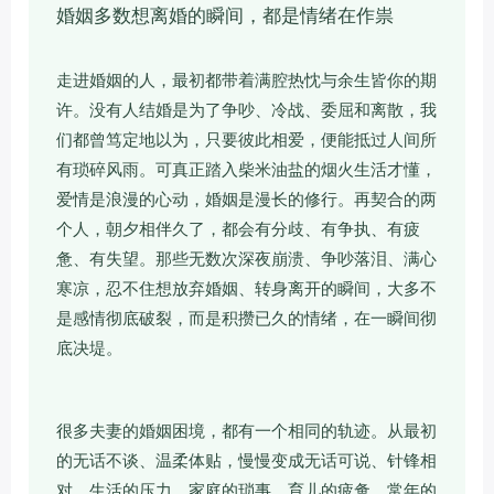
婚姻多数想离婚的瞬间，都是情绪在作祟
走进婚姻的人，最初都带着满腔热忱与余生皆你的期
许。没有人结婚是为了争吵、冷战、委屈和离散，我
们都曾笃定地以为，只要彼此相爱，便能抵过人间所
有琐碎风雨。可真正踏入柴米油盐的烟火生活才懂，
爱情是浪漫的心动，婚姻是漫长的修行。再契合的两
个人，朝夕相伴久了，都会有分歧、有争执、有疲
惫、有失望。那些无数次深夜崩溃、争吵落泪、满心
寒凉，忍不住想放弃婚姻、转身离开的瞬间，大多不
是感情彻底破裂，而是积攒已久的情绪，在一瞬间彻
底决堤。
很多夫妻的婚姻困境，都有一个相同的轨迹。从最初
的无话不谈、温柔体贴，慢慢变成无话可说、针锋相
对。生活的压力、家庭的琐事、育儿的疲惫、常年的