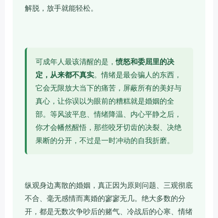
解脱，放手就能轻松。
可成年人最该清醒的是，
愤怒和委屈里的决
定，从来都不真实
。情绪是最会骗人的东西，
它会无限放大当下的痛苦，屏蔽所有的美好与
真心，让你误以为眼前的糟糕就是婚姻的全
部。等风波平息、情绪降温、内心平静之后，
你才会幡然醒悟，那些咬牙切齿的决裂、决绝
果断的分开，不过是一时冲动的自我折磨。
纵观身边离散的婚姻，真正因为原则问题、三观彻底
不合、毫无感情而离婚的寥寥无几。绝大多数的分
开，都是无数次争吵后的赌气、冷战后的心寒、情绪