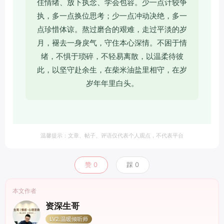
住情绪、放下执念、学会包容。少一点计较争
执，多一点换位思考；少一点冲动决绝，多一
点珍惜体谅。熬过磨合的艰难，走过平淡的岁
月，褪去一身戾气，守住本心深情。不困于情
绪，不惧于琐碎，不轻易离散，以温柔待彼
此，以坚守赴余生，在柴米油盐里相守，在岁
岁年年里白头。
温馨提示：文章、帖子、评语仅代表个人观点，不代表平台
赞
0
踩
0
本文作者
资深生哥
LV2.温暖倾听师