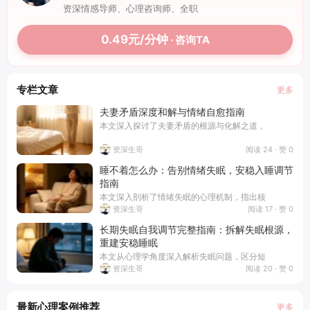
资深情感导师、心理咨询师、全职
0.49元/分钟
· 咨询TA
专栏文章
更多
夫妻矛盾深度和解与情绪自愈指南
本文深入探讨了夫妻矛盾的根源与化解之道，
阅读 24 · 赞 0
资深生哥
睡不着怎么办：告别情绪失眠，安稳入睡调节
指南
本文深入剖析了情绪失眠的心理机制，指出核
阅读 17 · 赞 0
资深生哥
长期失眠自我调节完整指南：拆解失眠根源，
重建安稳睡眠
本文从心理学角度深入解析失眠问题，区分短
阅读 20 · 赞 0
资深生哥
最新心理案例推荐
更多