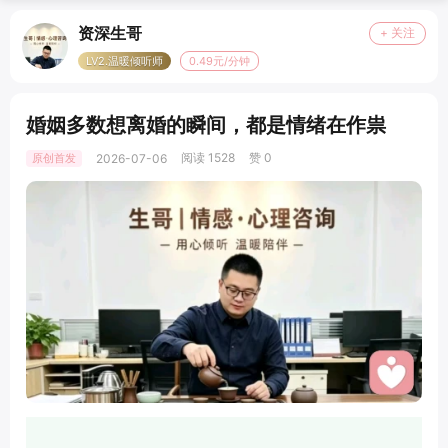
资深生哥
+ 关注
LV2.温暖倾听师
0.49元/分钟
婚姻多数想离婚的瞬间，都是情绪在作祟
阅读 1528
赞 0
原创首发
2026-07-06