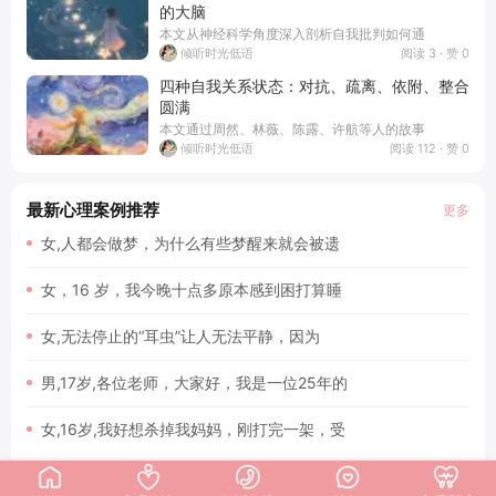
的大脑
本文从神经科学角度深入剖析自我批判如何通
阅读 3 · 赞 0
倾听时光低语
四种自我关系状态：对抗、疏离、依附、整合
圆满
本文通过周然、林薇、陈露、许航等人的故事
阅读 112 · 赞 0
倾听时光低语
最新心理案例推荐
更多
女,人都会做梦，为什么有些梦醒来就会被遗
女，16 岁，我今晚十点多原本感到困打算睡
女,无法停止的“耳虫”让人无法平静，因为
男,17岁,各位老师，大家好，我是一位25年的
女,16岁,我好想杀掉我妈妈，刚打完一架，受
首页
>
心理文章