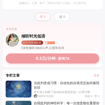
温馨提示：文章、帖子、评语仅代表个人观点，不代表平台
赞
0
踩
0
本文作者
倾听时光低语
LV3.明星倾听师
(绿色倾听)倾诉心声,让爱和支持
0.2元/分钟
· 咨询TA
专栏文章
更多
当批判变成习惯：自动化的自我否定如何摧毁
自信
本文深入剖析了自动化自我否定这一心理习惯
阅读 4 · 赞 0
倾听时光低语
自我批判的神经科学：每一次指责都在重塑你