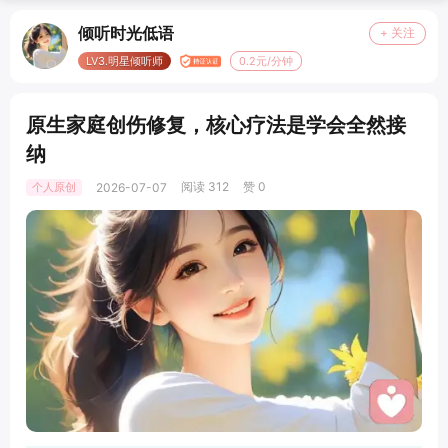
倾听时光低语
+ 关注
LV3.明星倾听师
0.2元/分钟
原生家庭创伤修复，核心疗法是学会全然接
纳
阅读 312
赞 0
个人原创
2026-07-07