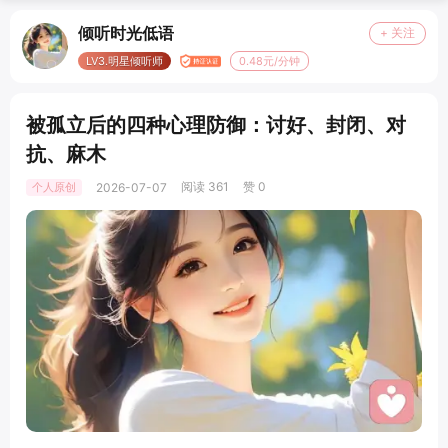
倾听时光低语
+ 关注
LV3.明星倾听师
0.48元/分钟
被孤立后的四种心理防御：讨好、封闭、对
抗、麻木
阅读 361
赞 0
个人原创
2026-07-07