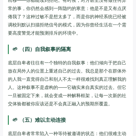
转移——你都能读到拒绝。有时候，对方甚至没有做任何异
常的事，你仍然会感到一阵隐约的寒意：他是不是又有点厌
倦我了？这种过敏不是想太多了，而是你的神经系统已经被
调校到默认扫描拒绝信号的模式，因为你曾经生活在一个需
要高度警觉才能预测排斥的环境中。
🌱
（四）自我叙事的隔离
底层自卑者往往有一个独特的自我叙事：他们倾向于把自己
放在局外人的位置上重述自己的过去。我总是那个在群体外
的人我一直觉得自己和别人不太一样很难找到真正理解我的
人。这种叙事不是虚构的——它确实来自真实的过去。但它
一旦被固定下来，就会变成一种解释框架，让每一次新的社
交体验都被你应该还是不会真正融入的预期所覆盖。
🌱
（五）难以主动连接
底层自卑者常常陷入一种等待被邀请的状态：他们很难主动