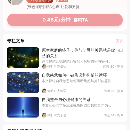
LV3.明星倾听师
(绿色倾听)倾诉心声,让爱和支持
0.48元/分钟
· 咨询TA
专栏文章
更多
原生家庭的镜子：你与父母的关系就是你与自
己的关系
通过建筑师德建筑师安然和教师陈宇的案例，
阅读 20 · 赞 0
倾听时光低语
自我慈悲如何打破焦虑和抑郁的循环
本文探讨自我慈悲如何阻断焦虑与抑郁的恶性
阅读 15 · 赞 0
倾听时光低语
自我整合与心理健康的关系
本文从心理学多流派视角阐述自我整合作为心
阅读 14 · 赞 0
倾听时光低语