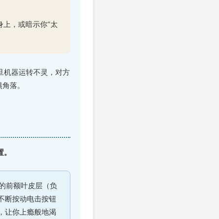
上，或暗示你“太
旦机器运转不灵，对方
惧角落。
置。
的前额叶皮层（负
不断按动电击按钮
，让你上瘾般地渴