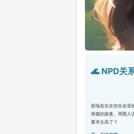
🌊 NP
那场发生在你生命里
骨髓的疲惫。周围人说
要求太高了？