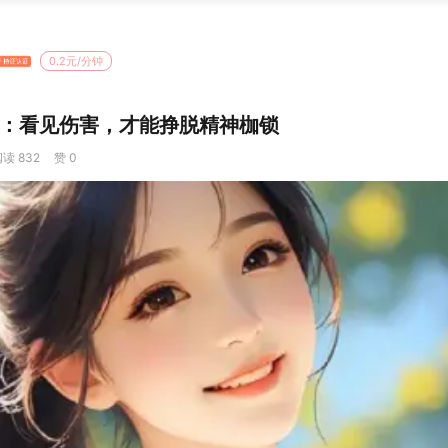
0.2元/分钟
救：看见伤害，才能挣脱精神枷锁
读 832
赞 0