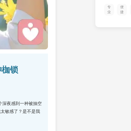
专
便
业
捷
神枷锁
个深夜感到一种被抽空
我太敏感了？是不是我