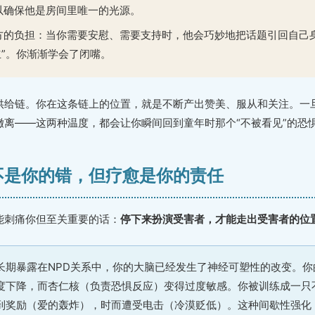
以确保他是房间里唯一的光源。
方的负担：当你需要安慰、需要支持时，他会巧妙地把话题引回自己身
立”。你渐渐学会了闭嘴。
供给链。你在这条链上的位置，就是不断产出赞美、服从和关注。一
撤离——这两种温度，都会让你瞬间回到童年时那个“不被看见”的恐
伤不是你的错，但疗愈是你的责任
能刺痛你但至关重要的话：
停下来扮演受害者，才能走出受害者的位
长期暴露在NPD关系中，你的大脑已经发生了神经可塑性的改变。你
度下降，而杏仁核（负责恐惧反应）变得过度敏感。你被训练成一只
到奖励（爱的轰炸），时而遭受电击（冷漠贬低）。这种间歇性强化