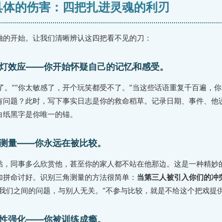
见具体的伤害：四把扎进灵魂的利刃
融的开始。让我们清晰辨认这四把看不见的刀：
灯效应——你开始怀疑自己的记忆和感受。
错了。”“你太敏感了，开个玩笑都受不了。”当这些话语重复千百遍，
有问题？此时，写下事实日志是你的救命稻草。记录日期、事件、他
白纸黑字是你唯一的锚。
测量——你永远在被比较。
贴，同事多么欣赏他，甚至你的家人都不站在他那边。这是一种精妙
加拼命讨好。识别三角测量的方法很简单：
当第三人被引入你们的冲
是我们之间的问题，与别人无关。”不参与比较，就是不给这个把戏提
性强化——你被训练成瘾。