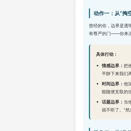
动作一：从“掏空
曾经的你，边界是透
有尊严的门——你来
具体行动：
情感边界：
把
平静下来我们
时间边界：
他
能随便支取的
话题边界：
当
就不听了。”