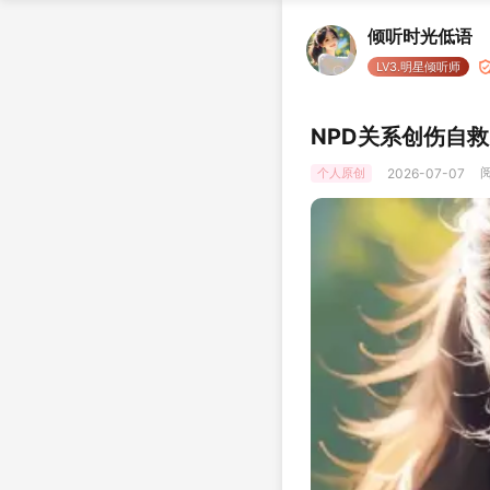
倾听时光低语
LV3.明星倾听师
NPD关系创伤自
阅
个人原创
2026-07-07