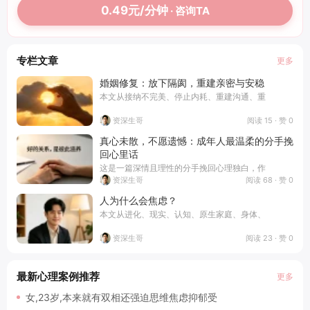
0.49元/分钟
· 咨询TA
专栏文章
更多
婚姻修复：放下隔阂，重建亲密与安稳
本文从接纳不完美、停止内耗、重建沟通、重
阅读 15 · 赞 0
资深生哥
真心未散，不愿遗憾：成年人最温柔的分手挽
回心里话
这是一篇深情且理性的分手挽回心理独白，作
阅读 68 · 赞 0
资深生哥
人为什么会焦虑？
本文从进化、现实、认知、原生家庭、身体、
阅读 23 · 赞 0
资深生哥
最新心理案例推荐
更多
女,23岁,本来就有双相还强迫思维焦虑抑郁受