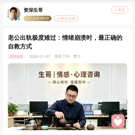
资深生哥
+ 关注
LV2.温暖倾听师
0.49元/分钟
老公出轨极度难过：情绪崩溃时，最正确的
自救方式
阅读 736
赞 0
原创首发
2026-07-07