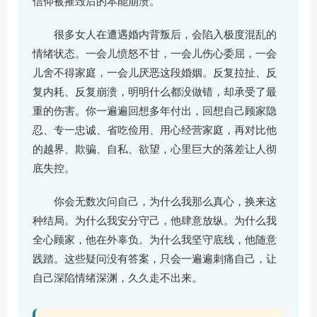
信仰被摧毁后的本能崩溃。
很多女人在遭遇婚内背叛后，会陷入极度混乱的
情绪状态。一会儿愤怒不甘，一会儿伤心委屈，一会
儿舍不得家庭，一会儿厌恶这段婚姻。反复拉扯、反
复内耗、反复崩溃，明明什么都没做错，却承受了最
重的伤害。你一遍遍回想多年付出，回想自己顾家隐
忍、专一忠诚、省吃俭用、用心经营家庭，再对比他
的越界、欺骗、自私、欲望，心里巨大的落差让人彻
底失控。
你会无数次问自己，为什么我那么真心，换来这
种结局。为什么我安分守己，他肆意放纵。为什么我
全心顾家，他在外辜负。为什么我坚守底线，他随意
践踏。这些疑问没有答案，只会一遍遍刺痛自己，让
自己深陷情绪深渊，久久走不出来。