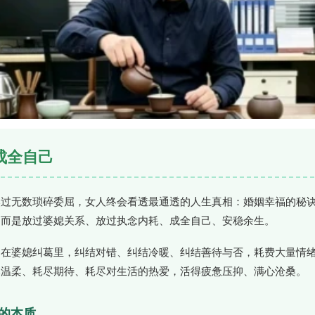
，成全自己
熬过无数琐碎委屈，女人终会看透最通透的人生真相：婚姻幸福的秘
，而是放过婆媳关系、放过执念内耗、成全自己、安稳余生。
困在婆媳纠葛里，纠结对错、纠结冷暖、纠结善待与否，耗费大量情
尽温柔、耗尽期待、耗尽对生活的热爱，活得疲惫压抑、满心沧桑。
系的本质