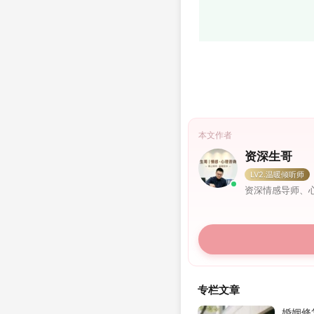
本文作者
资深生哥
LV2.温暖倾听师
资深情感导师、
专栏文章
婚姻修