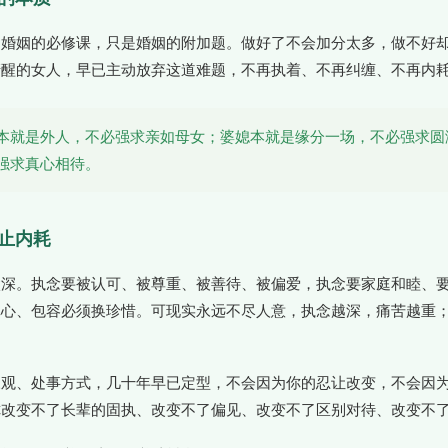
是婚姻的必修课，只是婚姻的附加题。做好了不会加分太多，做不好
清醒的女人，早已主动放弃这道难题，不再执着、不再纠缠、不再内
本就是外人，不必强求亲如母女；婆媳本就是缘分一场，不必强求圆
强求真心相待。
停止内耗
太深。执念要被认可、被尊重、被善待、被偏爱，执念要家庭和睦、
真心、包容必须换珍惜。可现实永远不尽人意，执念越深，痛苦越重
三观、处事方式，几十年早已定型，不会因为你的忍让改变，不会因
你改变不了长辈的固执、改变不了偏见、改变不了区别对待、改变不