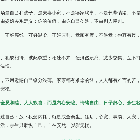
主场是自己和孩子、是夫妻小家，不是婆家琐事、不是长辈情绪、不
不由婆媳关系定义；你的价值，由你自己创造，不由别人评判。
分、守好底线、守好温柔、守好原则。孝顺有度，不愚孝；包容有尺
来、礼貌相待、彼此尊重；相处不来，便淡然疏离、减少交集、互不
恋温情。
睦，不用遗憾自己缘分浅薄。家家都有难念的经，人人都有难言的苦
是安稳。
是全员和睦、人人欢喜，而是内心安稳、情绪自由、日子舒心、余生
放过自己；放下执念内耗，就是成全余生。往后，心宽、事淡、人安
生活，余生只取悦自己，自在安然、岁岁无忧。