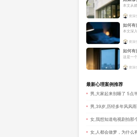
本文从
资深
如何有
本文深
资深
如何有
这是一
资深
最新心理案例推荐
男,大家起来别睡了 5点半 
男,39岁,历经多年风风
女,我想知道电视剧拍那
女,人都会做梦，为什么