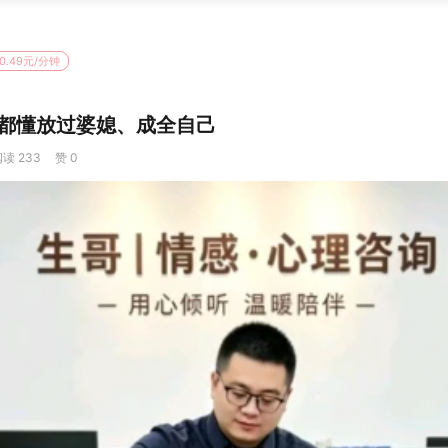
0.49元/分钟
都懂放过婆媳、成全自己
读 233
赞 0