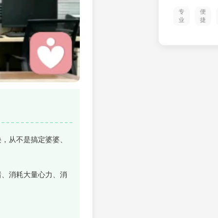
专
便
业
捷
诀，从不是搞定婆婆、
绪、消耗大量心力、消