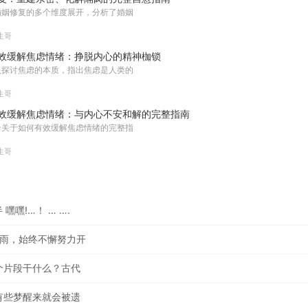
婚姻修复的多个维度展开，分析了婚姻
生哥
效缓解焦虑情绪：挣脱内心的精神枷锁
入探讨焦虑的本质，指出焦虑是人类的
生哥
效缓解焦虑情绪：与内心不安和解的完整指南
个关于如何有效缓解焦虑情绪的完整指
生哥
嘿嘿!…！ … ….
雨雨，始终不懈努力开
个片段干什么？古代
有些梦醒来就会被遗