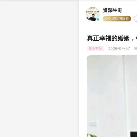
资深生哥
LV2.温暖倾听师
真正幸福的婚姻，
阅
原创首发
2026-07-07