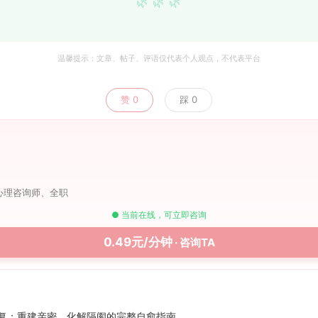
🌿 🌿 🌿
温馨提示：文章、帖子、评语仅代表个人观点，不代表平台
赞
0
踩
0
心理咨询师、全职
● 当前在线，可立即咨询
0.49元/分钟
· 咨询TA
复：重建亲密、化解隔阂的完整自愈指南