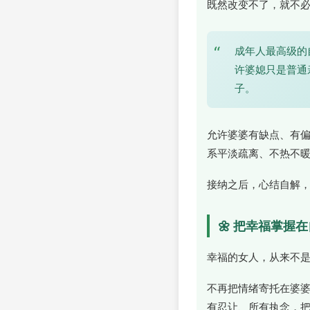
既然改变不了，就不
“
成年人最高级的
许婆媳只是普通
子。
允许婆婆有缺点、有
系平淡疏离、不热不
接纳之后，心结自解
🌼 把幸福掌握
幸福的女人，从来不
不再把情绪寄托在婆
有忍让、所有执念，