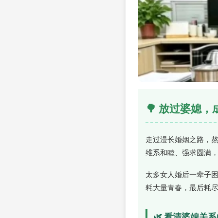
🌳 放过婆媳
走过漫长婚姻之路，
维系和睦、强求圆满
太多女人婚后一辈子
耗大量青春，最后耗
🌿 看清婆媳关