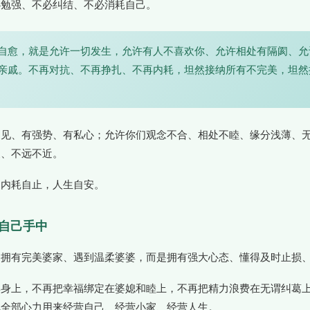
必勉强、不必纠结、不必消耗自己。
自愈，就是允许一切发生，允许有人不喜欢你、允许相处有隔阂、允
亲戚。不再对抗、不再挣扎、不再内耗，坦然接纳所有不完美，坦然
偏见、有强势、有私心；允许你们观念不合、相处不睦、缘分浅薄、
暖、不远不近。
，内耗自止，人生自安。
在自己手中
是拥有完美婆家、遇到温柔婆婆，而是拥有强大心态、懂得及时止损
婆身上，不再把幸福绑定在婆媳和睦上，不再把精力浪费在无谓纠葛
把全部心力用来经营自己、经营小家、经营人生。