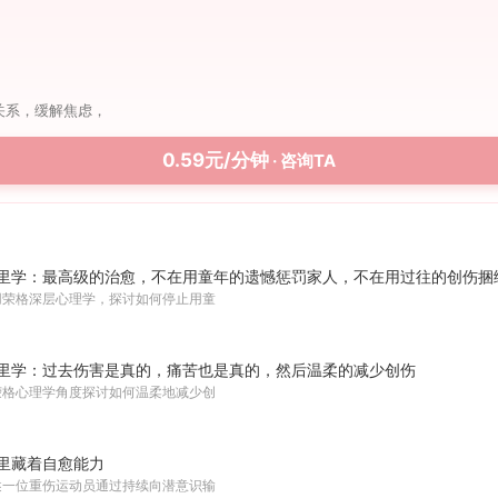
关系，缓解焦虑，
0.59元/分钟
· 咨询TA
里学：最高级的治愈，不在用童年的遗憾惩罚家人，不在用过往的创伤捆
用荣格深层心理学，探讨如何停止用童
里学：过去伤害是真的，痛苦也是真的，然后温柔的减少创伤
荣格心理学角度探讨如何温柔地减少创
里藏着自愈能力
述一位重伤运动员通过持续向潜意识输