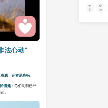
专
便
业
捷
非法心动”
直在飘，还容易糊锅。
阶情趣
：你们明明已经
加速。