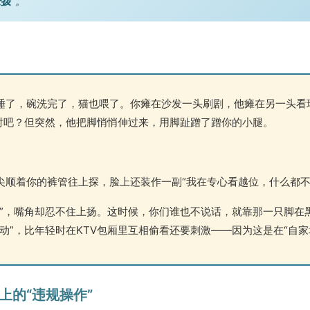
拨”
。
睡了，碗洗完了，猫也喂了。你瘫在沙发一头刷剧，他瘫在另一头看
，对吧？但突然，他把脚悄悄伸过来，用脚趾蹭了蹭你的小腿。
尖顺着你的裤管往上探，脸上还装作一副“我在专心看越位，什么都不
氓”，嘴角却忍不住上扬。这时候，你们谁也不说话，就靠那一只脚在
动”，比年轻时在KTV包厢里互相偷看还要刺激——因为这是在“自家地
体上的“违规操作”