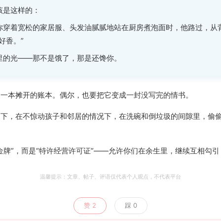
该是这样的：
你穿着宽松的家居服、头发油腻腻地站在厨房煮泡面时，他路过，从
好香。”
里的光——那不是饿了，那是还馋你。
了一本摊开的账本。偶尔，也要把它变成一封没写完的情书。
提下，在不惊动孩子和邻居的情况下，在洗碗和倒垃圾的间隙里，偷
金牌”，而是“特许经营许可证”——允许你们在余生里，继续互相勾
温馨提示：文章、帖子、评语仅代表个人观点，不代表平台
赞
2
踩
0