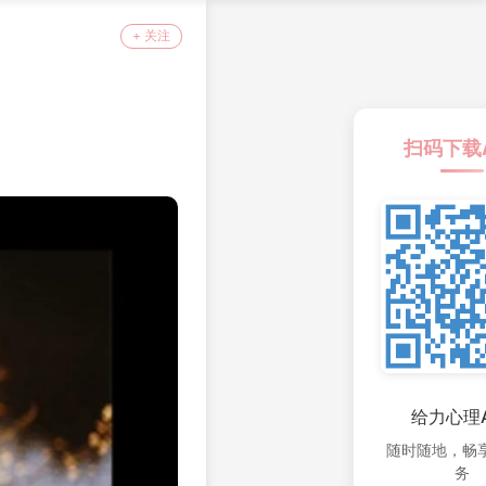
+ 关注
扫码下载
给力心理A
随时随地，畅
务