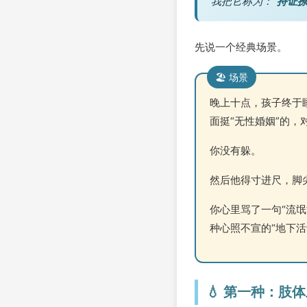
我把它称为：
“持证撩
先说一个经典场景。
🏖️ 场景
晚上十点，孩子终于
面挺“无性婚姻”的
你没有躲。
然后他得寸进尺，脚
你心里骂了一句“流
种心照不宣的“地下活
💧 第一种：肢