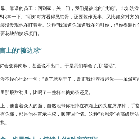
母、靠谱的员工；回到家，关上门，我们是彼此的“共犯”。比如洗
帮我拿一下。”明知对方看得见锁骨，还要装作无辜。又比如穿对方
装没发现他在盯着看。这种“我知道你知道我在勾引你，但你得装作
需要花钱的娱乐项目。
语言上的“擦边球”
你”会变得肉麻，甚至说不出口。于是我们学会了用“黑话”。
漫不经心地说一句：“累了就别干了，反正我也养得起你——虽然可
心里那股甜劲儿，比喝了一整杯全糖奶茶还足。
上，他当着众人的面，自然地帮你把掉在衣领上的头皮屑弹掉，手指在
有你懂，那是他在宣示主权，顺便调个情。这种“秀恩爱”的高级玩
交换。