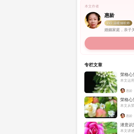
本文作者
惠龄
LV2.温暖倾听师
婚姻家庭，亲子
专栏文章
荣格心
本文运
惠龄
荣格心
本文从
惠龄
潜意识
本文讲