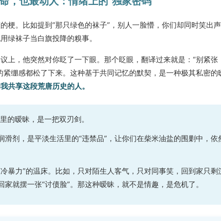
最致命，也最动人：情绪上的“独家密码”
的梗。比如提到“那只绿色的袜子”，别人一脸懵，你们却同时笑出
他用绿袜子当白旗投降的糗事。
议上，他突然对你眨了一下眼。那个眨眼，翻译过来就是：“别紧张
的紧绷感都松了下来。这种基于共同记忆的默契，是一种极其私密的
和我共享这段荒唐历史的人。
里的暧昧，是一把双刃剑。
润滑剂，是平淡生活里的“违禁品”，让你们在柴米油盐的围剿中，依
“冷暴力”的温床。比如，只对陌生人客气，只对同事笑，回到家只剩
回家就摆一张“讨债脸”。那这种暧昧，就不是情趣，是危机了。