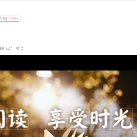
0.59元/分钟
读 227
赞 2