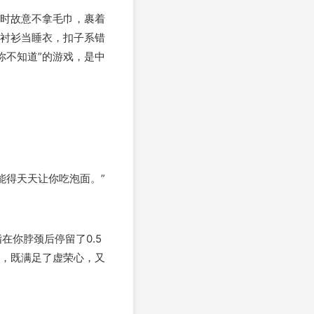
澡时故意不拿毛巾，裹着
的衬衫当睡衣，扣子系错
你不知道”的游戏，是中
能得天天让你吃泡面。”
你脖颈后停留了0.5
法，既满足了虚荣心，又