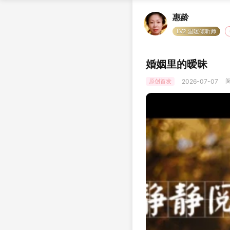
惠龄
LV2.温暖倾听师
婚姻里的暧昧
阅
原创首发
2026-07-07