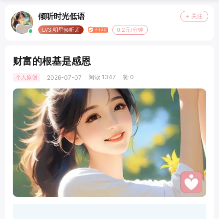
倾听时光低语
+ 关注
LV3.明星倾听师
0.2元/分钟
财富的根基是感恩
阅读 1347
赞 0
个人原创
2026-07-07