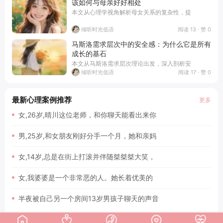
该如何与母亲好好相处
本文从心理学视角解析母女关系的复杂性，提
阅读 13 · 赞 0
倾听时光低语
马斯洛需求层次中的安全感：为什么它是所有
成长的基石
本文从马斯洛需求层次理论出发，深入剖析安
阅读 17 · 赞 0
倾听时光低语
最新心理案例推荐
更多
女,26岁,晴川这位老师，和你聊天能看出来你
男,25岁,和女朋友刚好分手一个月，她和亲妈
女,14岁,总是在街上打滚并伴随桀桀桀大笑，
女,我婆婆是一个非常恶的人。她长着优美的
半夜被自己另一个房间13岁男孩子聊天的声音