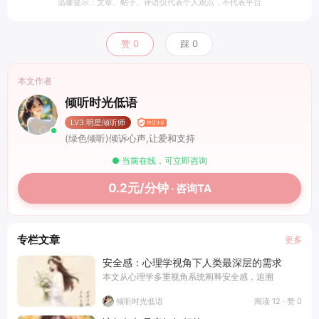
温馨提示：文章、帖子、评语仅代表个人观点，不代表平台
赞
0
踩
0
本文作者
倾听时光低语
LV3.明星倾听师
(绿色倾听)倾诉心声,让爱和支持
● 当前在线，可立即咨询
0.2元/分钟
· 咨询TA
专栏文章
更多
安全感：心理学视角下人类最深层的需求
本文从心理学多重视角系统阐释安全感，追溯
阅读 12 · 赞 0
倾听时光低语