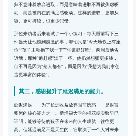
归不意味着放弃进取，而是意味着进取不再被焦虑驱
动，而是被内在的满足感驱动。这样的进取，更加从
容、更可持续，也更少犯错。
那位来访者后来尝试了一个小练习：每天睡前写下三
件当天让他感到感激的事，哪怕只是“今天地铁上有座
位”“孩子主动抱了我一下”“午饭挺好吃”。两周后他告
诉我，那种“追赶感”淡了一些。他仍然想赚更多钱，
但不再是因为“别人都有”，而是因为“我想为我们家创
造更丰富的体验”。
其三，感恩提升了延迟满足的能力。
延迟满足——为了长远收益放弃眼前诱惑——是财富
积累的核心能力之一。斯坦福大学的棉花糖实验早已
证明，能够等待的孩子在未来的人生成就上往往更
高。但延迟满足不是天生的，它取决于一个人对未来