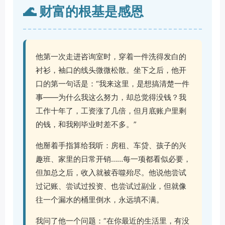
🌊 财富的根基是感恩
他第一次走进咨询室时，穿着一件洗得发白的
衬衫，袖口的线头微微松散。坐下之后，他开
口的第一句话是：“我来这里，是想搞清楚一件
事——为什么我这么努力，却总觉得没钱？我
工作十年了，工资涨了几倍，但月底账户里剩
的钱，和我刚毕业时差不多。”
他掰着手指算给我听：房租、车贷、孩子的兴
趣班、家里的日常开销……每一项都看似必要，
但加总之后，收入就被吞噬殆尽。他说他尝试
过记账、尝试过投资、也尝试过副业，但就像
往一个漏水的桶里倒水，永远填不满。
我问了他一个问题：“在你最近的生活里，有没