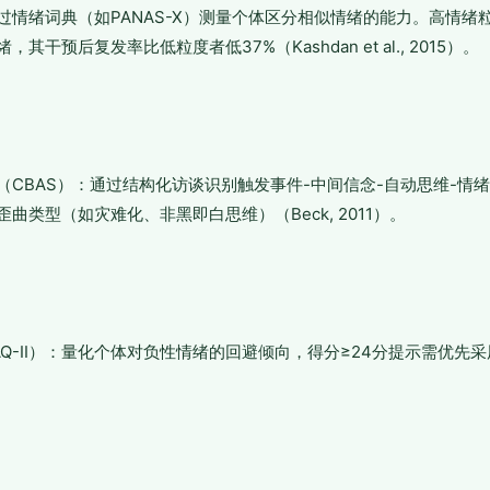
过情绪词典（如PANAS-X）测量个体区分相似情绪的能力。高情绪
其干预后复发率比低粒度者低37%（Kashdan et al., 2015）。
（CBAS）：通过结构化访谈识别触发事件-中间信念-自动思维-情
曲类型（如灾难化、非黑即白思维）（Beck, 2011）。
Q-II）：量化个体对负性情绪的回避倾向，得分≥24分提示需优先采用A