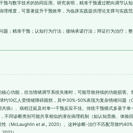
干预与数字技术的协同应用。研究表明，精准干预通过靶向调节认知
病理维度，可显著提升干预效率，为临床实践提供理论支撑与实践范
问题；精准干预；认知行为疗法；接纳承诺疗法；辩证行为治疗；整
的核心功能，但当情绪调节系统失衡时，可能导致持续的功能损害。世
全球约10亿人受情绪障碍困扰，其中30%-50%表现为复杂情绪问题（
郁共病）、病程迁延及对单一干预反应不佳。传统干预模式多基于单一
现，不同诊断类别可能共享相似的潜在病理机制（如认知歪曲、体验
McLaughlin et al., 2020）。这种诊断-治疗不匹配导致约
., 2021）。