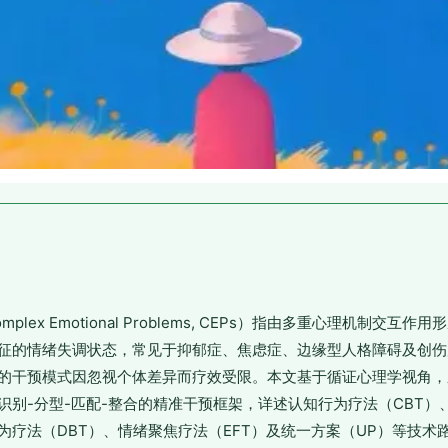
plex Emotional Problems, CEPs）指由多重心理机制交互
征的情绪失调状态，常见于抑郁症、焦虑症、边缘型人格障碍及创伤
的干预模式因忽视个体差异而疗效受限。本文基于循证心理学视角，
识别-分型-匹配-整合的精准干预框架，详述认知行为疗法（CBT）
行为疗法（DBT）、情绪聚焦疗法（EFT）及统一方案（UP）等技术