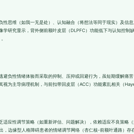
负性思维（如我一无是处）、认知融合（将想法等同于现实）及信息
学研究显示，背外侧前额叶皮层（DLPFC）功能低下与认知控制缺陷相关
0）。
逃避负性情绪体验而采取的抑制、压抑或回避行为，虽短期缓解痛苦
视为主导病理机制，与前扣带回皮层（ACC）功能紊乱相关（Hayes et 
乏适应性调节策略（如重新评估、问题解决），依赖适应不良策略（
指出，边缘型人格障碍患者的情绪调节网络（杏仁核-前额叶通路）存