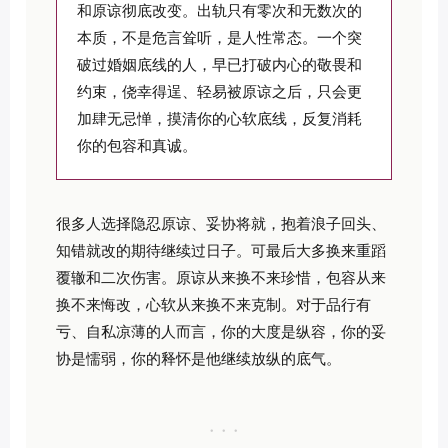
和原谅彻底改变。出轨只有零次和无数次的
本质，不是危言耸听，是人性常态。一个突
破过婚姻底线的人，早已打破内心的敬畏和
约束，侥幸得逞、轻易被原谅之后，只会更
加肆无忌惮，摸清你的心软底线，反复消耗
你的包容和真诚。
很多人选择隐忍原谅、妥协将就，抱着浪子回头、
知错就改的期待继续过日子。可最后大多换来重蹈
覆辙和二次伤害。原谅从来换不来珍惜，包容从来
换不来悔改，心软从来换不来克制。对于品行有
亏、自私凉薄的人而言，你的大度是纵容，你的妥
协是懦弱，你的释怀是他继续放纵的底气。
· · ·