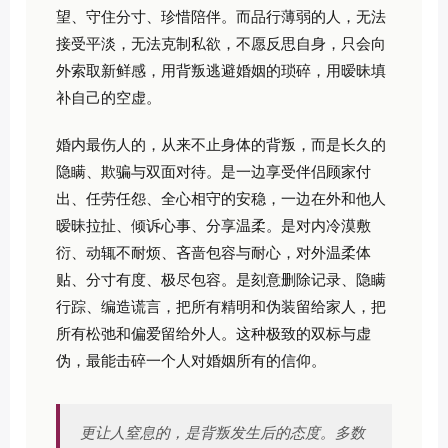
望、守住分寸、珍惜陪伴。而品行薄弱的人，无法
接受平淡，无法克制私欲，不愿反思自身，只会向
外索取新鲜感，用背叛逃避婚姻的琐碎，用暧昧填
补自己的空虚。
婚内最伤人的，从来不止身体的背叛，而是长久的
隐瞒、欺骗与双面对待。是一边享受伴侣顾家付
出、任劳任怨、全心相守的安稳，一边在外和他人
暧昧拉扯、倾诉心事、分享温柔。是对内冷漠敷
衍、动辄不耐烦、吝啬包容与耐心，对外温柔体
贴、分寸有度、极尽包容。是刻意删除记录、隐瞒
行踪、编造谎言，把所有精明和伪装留给家人，把
所有松弛和偏爱留给外人。这种极致的双标与虚
伪，最能击碎一个人对婚姻所有的信仰。
更让人窒息的，是背叛发生后的态度。多数