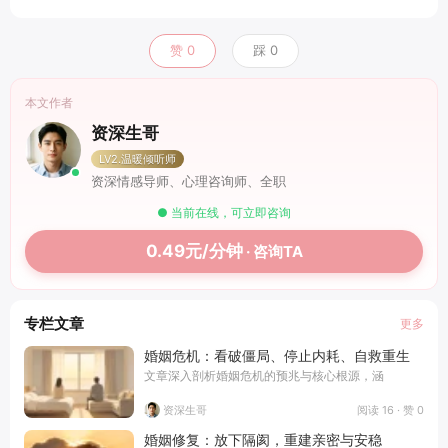
赞
0
踩
0
本文作者
资深生哥
LV2.温暖倾听师
资深情感导师、心理咨询师、全职
● 当前在线，可立即咨询
0.49元/分钟
· 咨询TA
专栏文章
更多
婚姻危机：看破僵局、停止内耗、自救重生
文章深入剖析婚姻危机的预兆与核心根源，涵
阅读 16 · 赞 0
资深生哥
婚姻修复：放下隔阂，重建亲密与安稳