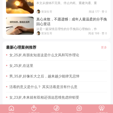
本文从接纳不完美、停止内耗、重建沟通、重
阅读 177 · 赞 0
资深生哥
真心未散，不愿遗憾：成年人最温柔的分手挽
回心里话
这是一篇深情且理性的分手挽回心理独白，作
阅读 198 · 赞 0
资深生哥
最新心理案例推荐
更多
女,25岁,有朋友知道这是什么文风和写作理论
女,25岁,在这里
男,35岁,好像长大之后，越来越少能肆无忌惮
活着的意义是什么？ 其实活着是没有什么意
女,23岁,本来就有双相还强迫思维焦虑抑郁受
首页
>
心理文章