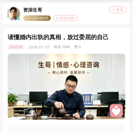
资深生哥
+ 关注
LV2.温暖倾听师
0.49元/分钟
读懂婚内出轨的真相，放过委屈的自己
阅读 1584
赞 0
原创首发
2026-07-07