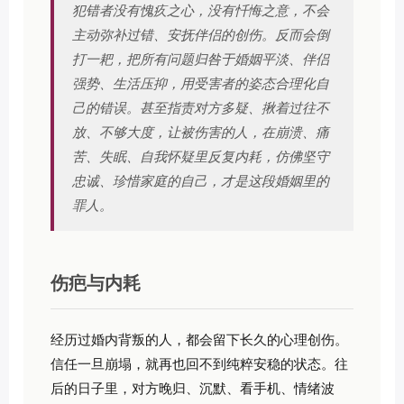
犯错者没有愧疚之心，没有忏悔之意，不会
主动弥补过错、安抚伴侣的创伤。反而会倒
打一耙，把所有问题归咎于婚姻平淡、伴侣
强势、生活压抑，用受害者的姿态合理化自
己的错误。甚至指责对方多疑、揪着过往不
放、不够大度，让被伤害的人，在崩溃、痛
苦、失眠、自我怀疑里反复内耗，仿佛坚守
忠诚、珍惜家庭的自己，才是这段婚姻里的
罪人。
伤疤与内耗
经历过婚内背叛的人，都会留下长久的心理创伤。
信任一旦崩塌，就再也回不到纯粹安稳的状态。往
后的日子里，对方晚归、沉默、看手机、情绪波