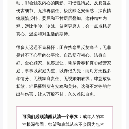
动，都会触发内心的阴影。习惯性猜忌、反复复盘
伤害细节、无法再信任、极度缺乏安全感，深夜情
绪频繁反扑，委屈和不甘层层叠加。这种精神内
耗，远比争吵、冷战、贫穷更磨人，会一点点耗尽
真心、温柔和对生活的期待。
很多人迟迟不肯释怀，困在执念里反复痛苦，无非
是过不了心里的公平坎。自己坚守初心、洁身自
好、全心顾家、包容退让，耗尽青春和真心经营家
庭，事事以家庭为重、以伴侣为先；而对方无视多
年情分、无视家庭责任、无视婚姻底线，肆意放纵
私欲，轻易摧毁所有安稳和美好。这份不对等的付
出与伤害，让人万般不甘，久久难以自愈。
可我们必须清醒认清一个事实：
成年人的本
性根深蒂固，欲望和底线从来不会因为包容