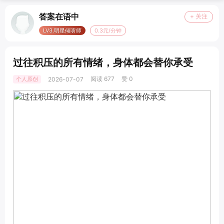
答案在语中
+ 关注
LV3.明星倾听师
0.3元/分钟
过往积压的所有情绪，身体都会替你承受
阅读 677
赞 0
个人原创
2026-07-07