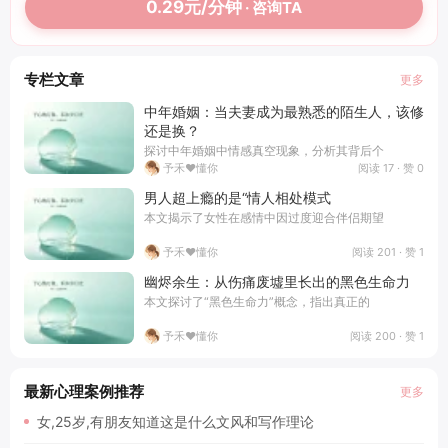
0.29元/分钟
· 咨询TA
专栏文章
更多
中年婚姻：当夫妻成为最熟悉的陌生人，该修
还是换？
探讨中年婚姻中情感真空现象，分析其背后个
阅读 17 · 赞 0
予禾❤️懂你
男人超上瘾的是“情人相处模式
本文揭示了女性在感情中因过度迎合伴侣期望
阅读 201 · 赞 1
予禾❤️懂你
幽烬余生：从伤痛废墟里长出的黑色生命力
本文探讨了“黑色生命力”概念，指出真正的
阅读 200 · 赞 1
予禾❤️懂你
最新心理案例推荐
更多
女,25岁,有朋友知道这是什么文风和写作理论