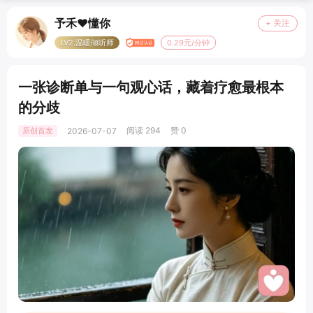
予禾❤️懂你
+ 关注
LV2.温暖倾听师
0.29元/分钟
一张诊断单与一句观心话，藏着疗愈最根本
的分歧
阅读 294
赞 0
原创首发
2026-07-07