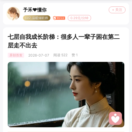
予禾❤️懂你
+ 关注
LV2.温暖倾听师
0.29元/分钟
七层自我成长阶梯：很多人一辈子困在第二
层走不出去
阅读 522
赞 1
原创首发
2026-07-07