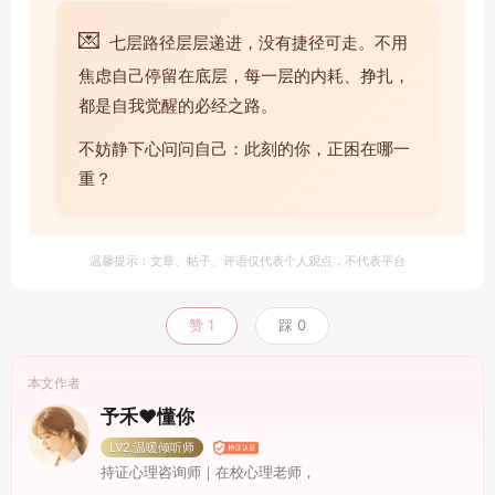
💌
七层路径层层递进，没有捷径可走。不用
焦虑自己停留在底层，每一层的内耗、挣扎，
都是自我觉醒的必经之路。
不妨静下心问问自己：此刻的你，正困在哪一
重？
温馨提示：文章、帖子、评语仅代表个人观点，不代表平台
赞
1
踩
0
本文作者
予禾❤️懂你
LV2.温暖倾听师
持证心理咨询师｜在校心理老师，