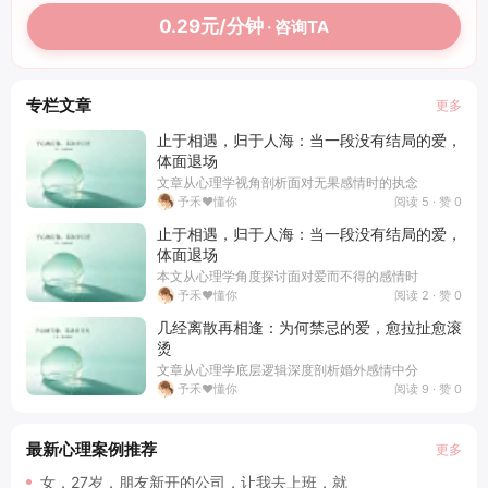
0.29元/分钟
· 咨询TA
专栏文章
更多
止于相遇，归于人海：当一段没有结局的爱，
体面退场
文章从心理学视角剖析面对无果感情时的执念
阅读 5 · 赞 0
予禾❤️懂你
止于相遇，归于人海：当一段没有结局的爱，
体面退场
本文从心理学角度探讨面对爱而不得的感情时
阅读 2 · 赞 0
予禾❤️懂你
几经离散再相逢：为何禁忌的爱，愈拉扯愈滚
烫
文章从心理学底层逻辑深度剖析婚外感情中分
阅读 9 · 赞 0
予禾❤️懂你
最新心理案例推荐
更多
女，27岁，朋友新开的公司，让我去上班，就