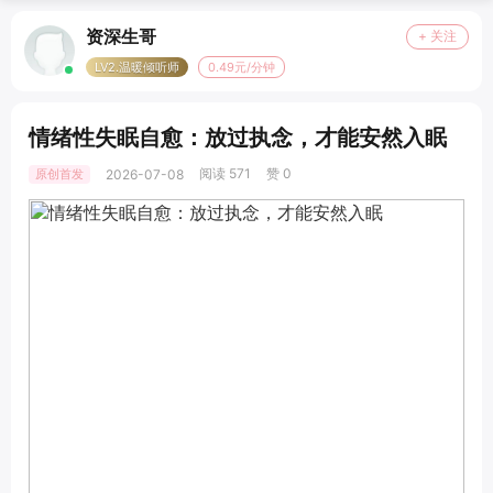
资深生哥
+ 关注
LV2.温暖倾听师
0.49元/分钟
情绪性失眠自愈：放过执念，才能安然入眠
阅读 571
赞 0
原创首发
2026-07-08