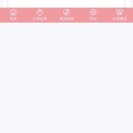
首页
心理咨询
倾诉热线
论坛
心理测试
🌿 情绪性失眠自愈：放过执
念，才能安然入眠
🍃