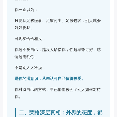
你一直以为：
只要我足够懂事、足够付出、足够包容，别人就会
好好爱我。
可现实恰恰相反：
你越不爱自己，越没人珍惜你；你越卑微讨好，感
情越消耗你。
不是别人太冷漠，
是你的潜意识，从未认可自己值得被爱。
你对待自己的方式，早已悄悄教会了别人如何对待
你。
二、荣格深层真相：外界的态度，都