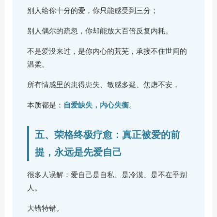
别人给你十分的爱，你只能感受到三分；
别人偶尔的疏忽，你却能放大百倍反复内耗。
不是爱没来过，是你内心的荒芜，承接不住世间的
温柔。
所有情感里的患得患失、敏感多疑、焦虑不安，
本质都是：
自爱缺失，内心失衡
。
五、荣格终极疗愈：真正被爱的前
提，永远是先爱自己
很多人误解：爱自己是自私、是冷漠、是不在乎别
人。
大错特错。