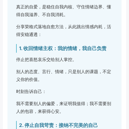
真正的自爱，是稳住自我内核、守住情绪边界、懂
得自我滋养、不自我消耗。
分享荣格式落地自愈方法，从此跳出情感内耗，活
得安稳通透：
1. 收回情绪主权：我的情绪，我自己负责
停止把喜怒哀乐交给别人掌控。
别人的态度、言行、情绪，只是别人的课题，不定
义你的价值。
时刻告诉自己：
我不需要别人的偏爱，来证明我值得；我不需要别
人的包容，来获得心安。
2. 停止自我苛责：接纳不完美的自己