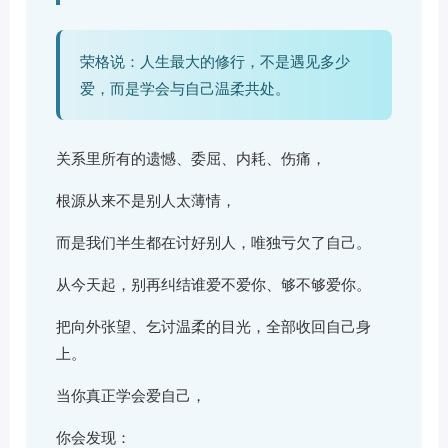
荣格说：人生最大的修行，不是遇见多少
爱，而是学会与自己温柔共处。
关系里所有的遗憾、委屈、内耗、伤痛，
根源从来不是别人太薄情，
而是我们半生都在讨好别人，唯独亏欠了自己。
从今天起，别再纠结谁爱不爱你、够不够爱你。
把向外张望、乞讨温柔的目光，全部收回自己身
上。
当你真正学会爱自己，
你会发现：