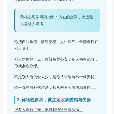
荣格心理学明确指出：内在的空洞，永远无
法靠外人填满。
你把自我价值、情绪安稳、人生底气，全部寄托在
别人身上。
别人对你好一点，你就短暂心安；别人稍有疏忽，
你就彻底崩塌。
不是别人给的爱太少，是你从未给自己一丝安稳。
你一直在向外乞讨爱，却从来不会向内滋养自己。
3. 你牺牲自我，就注定收获委屈与失衡
很多人误解了爱，把自我牺牲当成深情。