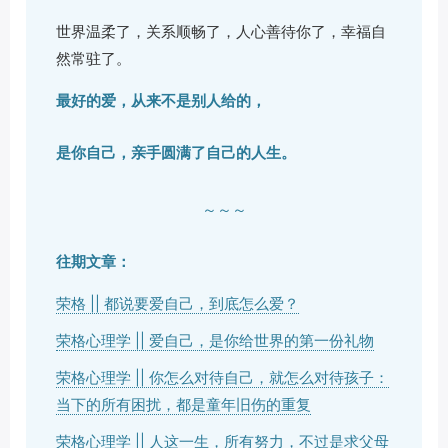
世界温柔了，关系顺畅了，人心善待你了，幸福自
然常驻了。
最好的爱，从来不是别人给的，
是你自己，亲手圆满了自己的人生。
～～～
往期文章：
荣格 || 都说要爱自己，到底怎么爱？
荣格心理学 || 爱自己，是你给世界的第一份礼物
荣格心理学 || 你怎么对待自己，就怎么对待孩子：
当下的所有困扰，都是童年旧伤的重复
荣格心理学 || 人这一生，所有努力，不过是求父母