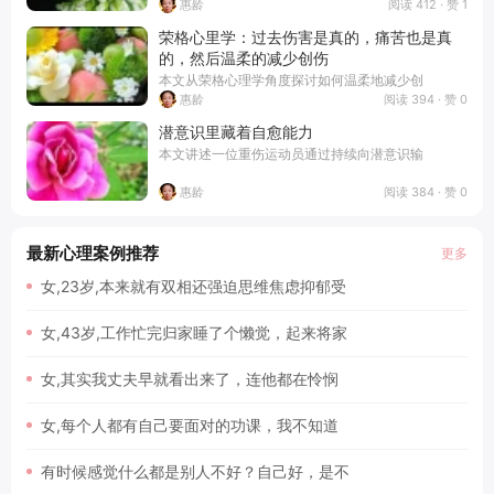
阅读 412 · 赞 1
惠龄
荣格心里学：过去伤害是真的，痛苦也是真
的，然后温柔的减少创伤
本文从荣格心理学角度探讨如何温柔地减少创
阅读 394 · 赞 0
惠龄
潜意识里藏着自愈能力
本文讲述一位重伤运动员通过持续向潜意识输
阅读 384 · 赞 0
惠龄
最新心理案例推荐
更多
女,23岁,本来就有双相还强迫思维焦虑抑郁受
女,43岁,工作忙完归家睡了个懒觉，起来将家
女,其实我丈夫早就看出来了，连他都在怜悯
女,每个人都有自己要面对的功课，我不知道
有时候感觉什么都是别人不好？自己好，是不