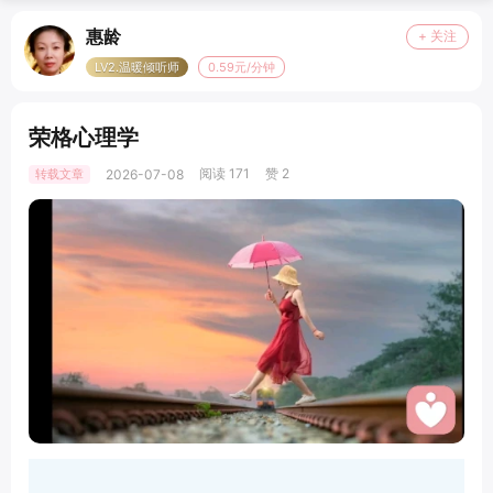
惠龄
+ 关注
LV2.温暖倾听师
0.59元/分钟
荣格心理学
阅读 171
赞 2
转载文章
2026-07-08