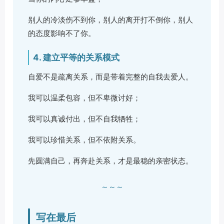
别人的冷淡伤不到你，别人的离开打不倒你，别人
的态度影响不了你。
4. 建立平等的关系模式
自爱不是疏离关系，而是带着完整的自我去爱人。
我可以温柔包容，但不卑微讨好；
我可以真诚付出，但不自我牺牲；
我可以珍惜关系，但不依附关系。
先圆满自己，再奔赴关系，才是最稳的亲密状态。
～～～
写在最后