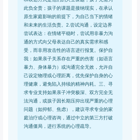
此负全责；孩子的课题是接纳现实，在承认
原生家庭影响的前提下，为自己当下的情绪
和未来的生活负责。2.尝试沟通，设定边界
尝试表达：在情绪平稳时，尝试用非暴力沟
通的方式向父母表达自己的真实需求和感
受，而非用攻击性的语言进行报复。保护自
我：如果亲子关系存在严重的伤害（如语言
暴力、身体暴力）或沟通完全无效，允许自
己设定物理或心理距离，优先保护自身的心
理健康，避免陷入持续的精神内耗。三、寻
求专业支持如果亲子冲突极深、双方完全无
法沟通，或孩子因长期压抑出现严重的心理
问题（如抑郁、焦虑），建议寻求专业的家
庭治疗或心理咨询，通过中立的第三方打破
沟通僵局，进行系统的心理疏导。