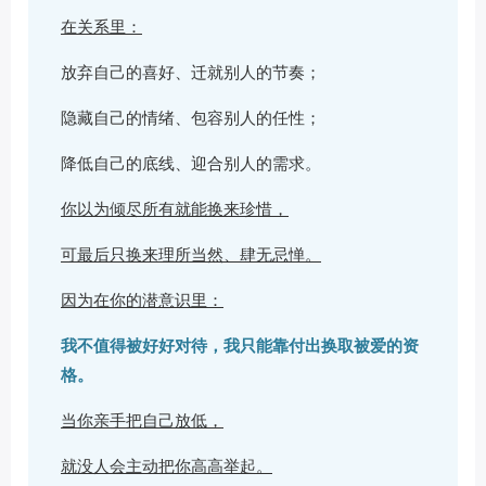
在关系里：
放弃自己的喜好、迁就别人的节奏；
隐藏自己的情绪、包容别人的任性；
降低自己的底线、迎合别人的需求。
你以为倾尽所有就能换来珍惜，
可最后只换来理所当然、肆无忌惮。
因为在你的潜意识里：
我不值得被好好对待，我只能靠付出换取被爱的资
格。
当你亲手把自己放低，
就没人会主动把你高高举起。