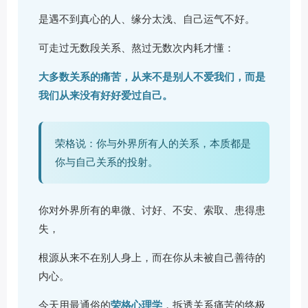
是遇不到真心的人、缘分太浅、自己运气不好。
可走过无数段关系、熬过无数次内耗才懂：
大多数关系的痛苦，从来不是别人不爱我们，而是
我们从来没有好好爱过自己。
荣格说：你与外界所有人的关系，本质都是
你与自己关系的投射。
你对外界所有的卑微、讨好、不安、索取、患得患
失，
根源从来不在别人身上，而在你从未被自己善待的
内心。
今天用最通俗的
荣格心理学
，拆透关系痛苦的终极