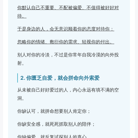
你默认自己不重要、不配被偏爱、不值得被好好对
待。
于是身边的人，会无意识顺着你的态度对待你：
忽略你的情绪、敷衍你的需求、轻视你的付出。
别人对你的冷淡，不过是你常年自我冷漠的向外投
射。
2. 你匮乏自爱，就会拼命向外索爱
从未被自己好好爱过的人，内心永远有填不满的空
洞。
你缺认可，就拼命想要别人肯定你；
你缺安全感，就死死抓取别人的陪伴；
你缺偏爱，就反复试探别人的真心。