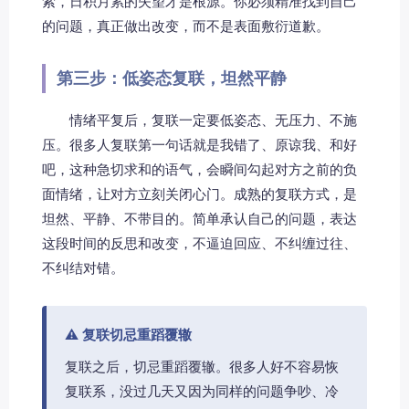
索，日积月累的失望才是根源。你必须精准找到自己
的问题，真正做出改变，而不是表面敷衍道歉。
第三步：低姿态复联，坦然平静
情绪平复后，复联一定要低姿态、无压力、不施
压。很多人复联第一句话就是我错了、原谅我、和好
吧，这种急切求和的语气，会瞬间勾起对方之前的负
面情绪，让对方立刻关闭心门。成熟的复联方式，是
坦然、平静、不带目的。简单承认自己的问题，表达
这段时间的反思和改变，不逼迫回应、不纠缠过往、
不纠结对错。
⚠️ 复联切忌重蹈覆辙
复联之后，切忌重蹈覆辙。很多人好不容易恢
复联系，没过几天又因为同样的问题争吵、冷