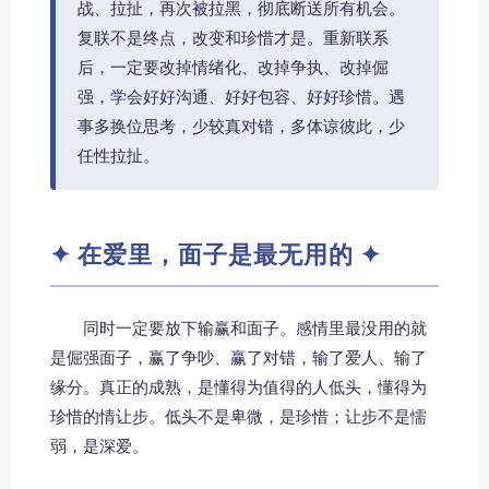
战、拉扯，再次被拉黑，彻底断送所有机会。
复联不是终点，改变和珍惜才是。重新联系
后，一定要改掉情绪化、改掉争执、改掉倔
强，学会好好沟通、好好包容、好好珍惜。遇
事多换位思考，少较真对错，多体谅彼此，少
任性拉扯。
✦ 在爱里，面子是最无用的 ✦
同时一定要放下输赢和面子。感情里最没用的就
是倔强面子，赢了争吵、赢了对错，输了爱人、输了
缘分。真正的成熟，是懂得为值得的人低头，懂得为
珍惜的情让步。低头不是卑微，是珍惜；让步不是懦
弱，是深爱。