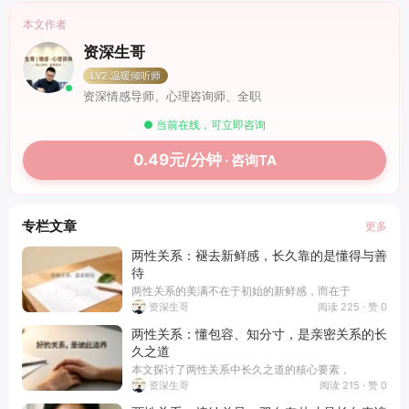
本文作者
资深生哥
LV2.温暖倾听师
资深情感导师、心理咨询师、全职
● 当前在线，可立即咨询
0.49元/分钟
· 咨询TA
专栏文章
更多
两性关系：褪去新鲜感，长久靠的是懂得与善
待
两性关系的美满不在于初始的新鲜感，而在于
阅读 225 · 赞 0
资深生哥
两性关系：懂包容、知分寸，是亲密关系的长
久之道
本文探讨了两性关系中长久之道的核心要素，
阅读 215 · 赞 0
资深生哥