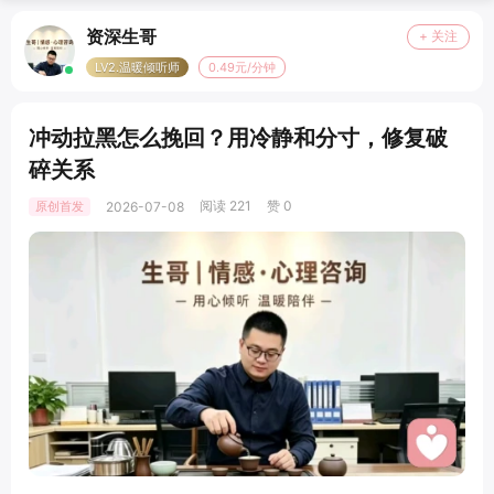
资深生哥
+ 关注
LV2.温暖倾听师
0.49元/分钟
冲动拉黑怎么挽回？用冷静和分寸，修复破
碎关系
阅读 221
赞 0
原创首发
2026-07-08