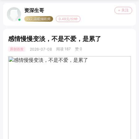
资深生哥
+ 关注
LV2.温暖倾听师
0.49元/分钟
感情慢慢变淡，不是不爱，是累了
阅读 187
赞 0
原创首发
2026-07-08