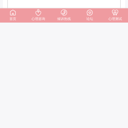
首页
心理咨询
倾诉热线
论坛
心理测试
✦ ✦ ✦
🌌 感情为何逐渐冷却