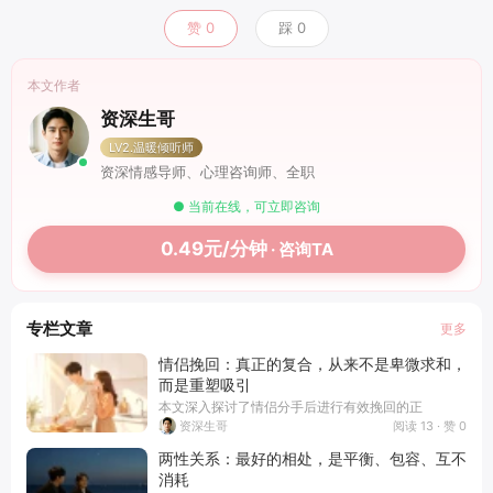
赞
0
踩
0
本文作者
资深生哥
LV2.温暖倾听师
资深情感导师、心理咨询师、全职
● 当前在线，可立即咨询
0.49元/分钟
· 咨询TA
专栏文章
更多
情侣挽回：真正的复合，从来不是卑微求和，
而是重塑吸引
本文深入探讨了情侣分手后进行有效挽回的正
阅读 13 · 赞 0
资深生哥
两性关系：最好的相处，是平衡、包容、互不
消耗