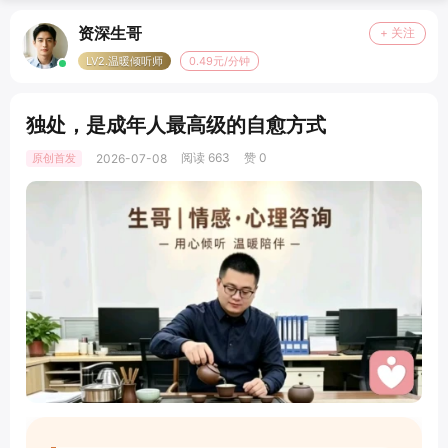
资深生哥
+ 关注
LV2.温暖倾听师
0.49元/分钟
独处，是成年人最高级的自愈方式
阅读 663
赞 0
原创首发
2026-07-08