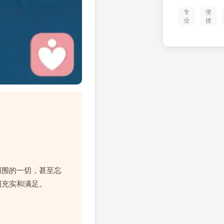
专
便
业
捷
周围的一切，甚至忘
到充实和满足。