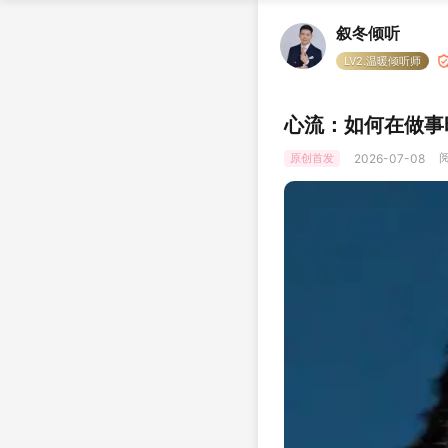
叙冬倾听
LV2.温暖倾听师
心流：如何在做事时
阅
原创首发
2026-07-08