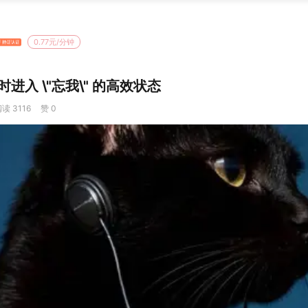
0.77元/分钟
进入 \"忘我\" 的高效状态
读 3116
赞 0