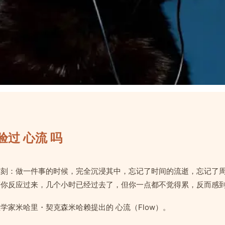
验过 心流 吗
时刻：做一件事的时候，完全沉浸其中，忘记了时间的流逝，忘记了
等你反应过来，几个小时已经过去了，但你一点都不觉得累，反而感
学家米哈里・契克森米哈赖提出的 心流（Flow）。