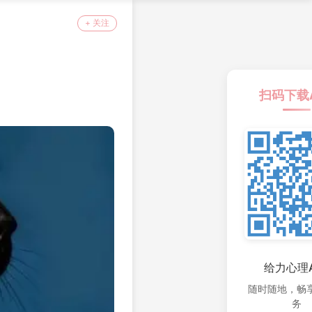
+ 关注
扫码下载
给力心理A
随时随地，畅
务