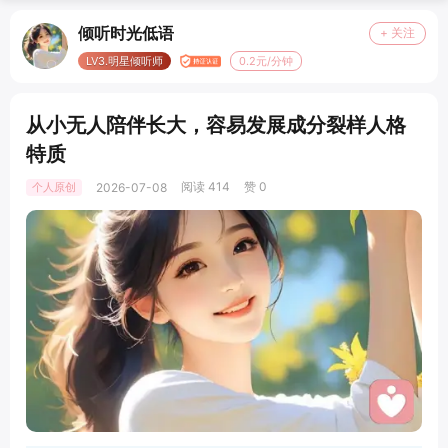
倾听时光低语
+ 关注
LV3.明星倾听师
0.2元/分钟
从小无人陪伴长大，容易发展成分裂样人格
特质
阅读 414
赞 0
个人原创
2026-07-08