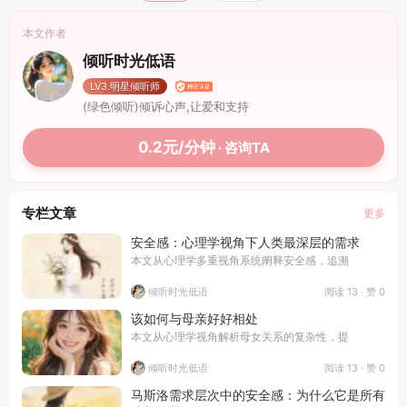
本文作者
倾听时光低语
LV3.明星倾听师
(绿色倾听)倾诉心声,让爱和支持
0.2元/分钟
· 咨询TA
专栏文章
更多
安全感：心理学视角下人类最深层的需求
本文从心理学多重视角系统阐释安全感，追溯
阅读 13 · 赞 0
倾听时光低语
该如何与母亲好好相处
本文从心理学视角解析母女关系的复杂性，提
阅读 13 · 赞 0
倾听时光低语
马斯洛需求层次中的安全感：为什么它是所有