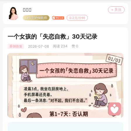

+ 关注
LV1.守护倾听师
0.2元/分钟
一个女孩的「失恋自救」30天记录
阅读 234
赞 0
原创首发
2026-07-08