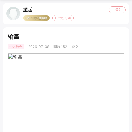
望岳
+ 关注
LV1.守护倾听师
0.2元/分钟
输赢
阅读 197
赞 0
个人原创
2026-07-08