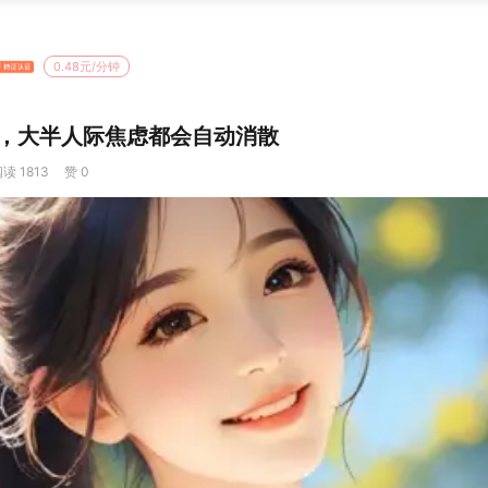
0.48元/分钟
，大半人际焦虑都会自动消散
读 1813
赞 0