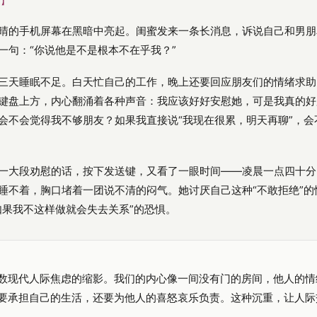
 】
晴的手机屏幕在黑暗中亮起。闺蜜发来一条长消息，诉说自己和男朋
一句：“你说他是不是根本不在乎我？”
三天睡眠不足。白天忙自己的工作，晚上还要回应朋友们的情绪求助
键盘上方，内心翻涌着各种声音：我应该好好安慰她，可是我真的好
会不会觉得我不够朋友？如果我直接说“我现在很累，明天再聊”，会
一大段劝慰的话，按下发送键，又看了一眼时间——凌晨一点四十分
睡不着，胸口堵着一团说不清的闷气。她讨厌自己这种“不敢拒绝”的
如果我不这样做就会失去关系”的恐惧。
数现代人际焦虑的缩影。我们的内心像一间没有门的房间，他人的情
要承担自己的生活，还要为他人的喜怒哀乐负责。这种沉重，让人际