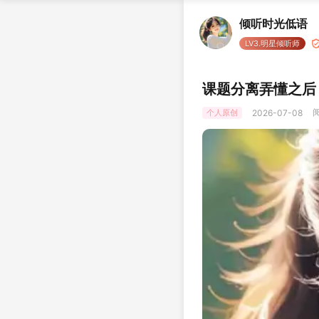
倾听时光低语
LV3.明星倾听师
课题分离弄懂之后
阅
个人原创
2026-07-08