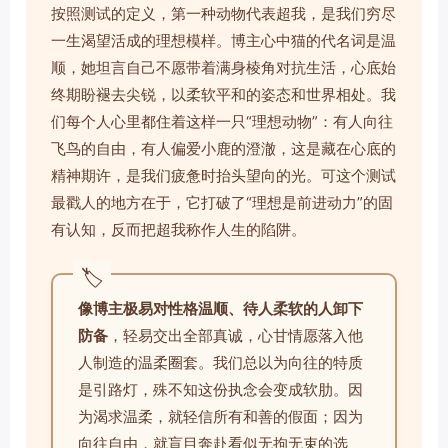
按照测试的定义，第一种动物代表超我，是我们穷尽
一生渴望活成的理想模样。博主心中猫的代名词是温
顺，她坦言自己不愿带着满身棱角对抗生活，心底始
终期盼褪去尖锐，以柔软平和的姿态和世界相处。我
们每个人心里都住着这样一只“理想动物”：有人向往
飞鸟的自由，有人偏爱小鹿的澄澈，这是藏在心底的
精神期许，是我们疲惫时抬头望向的光。可这个测试
最戳人的地方在于，它打破了“理想是前进动力”的固
有认知，反而把超我称作人生的陷阱。
🏷️
像博主极易对性格温顺、待人柔软的人卸下
防备
，轻易交出全部真诚，心甘情愿落入他
人制造的温柔圈套。我们总以为向往的特质
是引路灯，殊不知这份执念会变成软肋。因
为渴求温柔，就轻信所有和善的假面；因为
向往自由，就盲目奔赴看似无拘无束的选