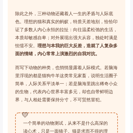
除此之外，三种动物还藏着人一生的矛盾与人际底
色。理想的猫和真实的蚂蚁，特质天差地别，恰恰印
证了多数人内心永恒的拉扯：向往温柔松弛的生活，
本质却敏感自卑；对外展现出强大从容，独处时满是
怯懦不安。
理想与本我的巨大反差，造就了人复杂多
面的情绪，内心常常上演激烈的自我对抗。
而写下动物的种类，也悄悄显露着人际模式。若脑海
里浮现的都是猫狗牛羊这类常见家畜，说明生活圈子
简单，人际关系平淡单一；若是脑海里跳出稀奇小众
的生物，代表内心世界丰富多元，却也自带鲜明边
界，与人相处需要保持分寸，不可贸然冒犯。
💛
一个简单的动物测试，从来不是什么高深的
读心术，只是一面镜子。猫是求而不得的理