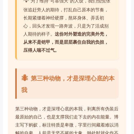
💡
为了维持“可靠强大”的人设，我们慌慌张
张追赶旁人的期待，打乱自己原本的节奏，
长期紧绷着神经硬撑，熬坏身体、弄丢初
心，回头才发现一路奔波，只是为了活成别
人期待的样子。
这份对外塑造的完美外壳，
从来不是铠甲，而是层层裹住自我的负担，
压得人喘不过气。
🐜
第三种动物，才是深埋心底的本
我
第三种动物，才是深埋心底的本我，剥离所有伪装后
最原始的自己，也是支撑我们走下去的内在能量。博
主写下蚂蚁，标注特质是卑微，字里行间藏着难以消
解的自卑。人前是无坚不摧的大象，独处时就化作不