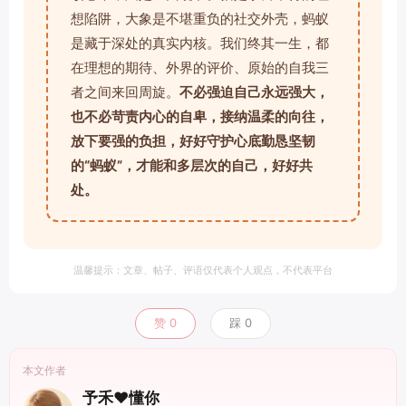
想陷阱，大象是不堪重负的社交外壳，蚂蚁
是藏于深处的真实内核。我们终其一生，都
在理想的期待、外界的评价、原始的自我三
者之间来回周旋。
不必强迫自己永远强大，
也不必苛责内心的自卑，接纳温柔的向往，
放下要强的负担，好好守护心底勤恳坚韧
的“蚂蚁”，才能和多层次的自己，好好共
处。
温馨提示：文章、帖子、评语仅代表个人观点，不代表平台
赞
0
踩
0
本文作者
予禾❤️懂你