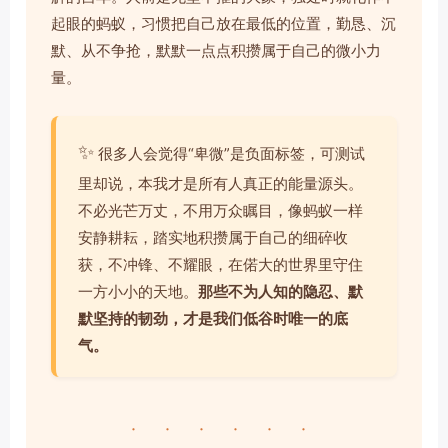
起眼的蚂蚁，习惯把自己放在最低的位置，勤恳、沉
默、从不争抢，默默一点点积攒属于自己的微小力
量。
✨
很多人会觉得“卑微”是负面标签，可测试
里却说，本我才是所有人真正的能量源头。
不必光芒万丈，不用万众瞩目，像蚂蚁一样
安静耕耘，踏实地积攒属于自己的细碎收
获，不冲锋、不耀眼，在偌大的世界里守住
一方小小的天地。
那些不为人知的隐忍、默
默坚持的韧劲，才是我们低谷时唯一的底
气。
· · · · · ·