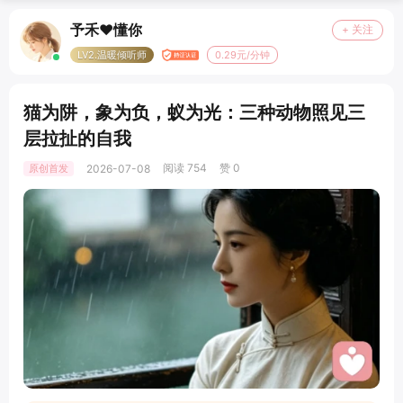
予禾❤️懂你
+ 关注
LV2.温暖倾听师
0.29元/分钟
猫为阱，象为负，蚁为光：三种动物照见三
层拉扯的自我
阅读 754
赞 0
原创首发
2026-07-08