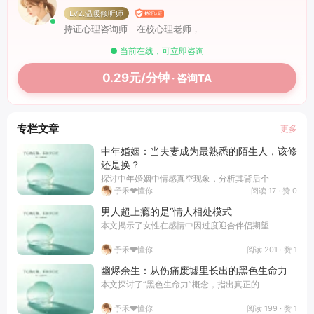
LV2.温暖倾听师
持证心理咨询师｜在校心理老师，
● 当前在线，可立即咨询
0.29元/分钟
· 咨询TA
专栏文章
更多
中年婚姻：当夫妻成为最熟悉的陌生人，该修
还是换？
探讨中年婚姻中情感真空现象，分析其背后个
阅读 17 · 赞 0
予禾❤️懂你
男人超上瘾的是“情人相处模式
本文揭示了女性在感情中因过度迎合伴侣期望
阅读 201 · 赞 1
予禾❤️懂你
幽烬余生：从伤痛废墟里长出的黑色生命力
本文探讨了“黑色生命力”概念，指出真正的
阅读 199 · 赞 1
予禾❤️懂你