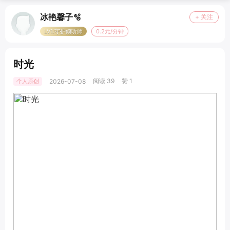
冰艳馨子🫧
+ 关注
LV1.守护倾听师
0.2元/分钟
时光
阅读 39
赞 1
个人原创
2026-07-08