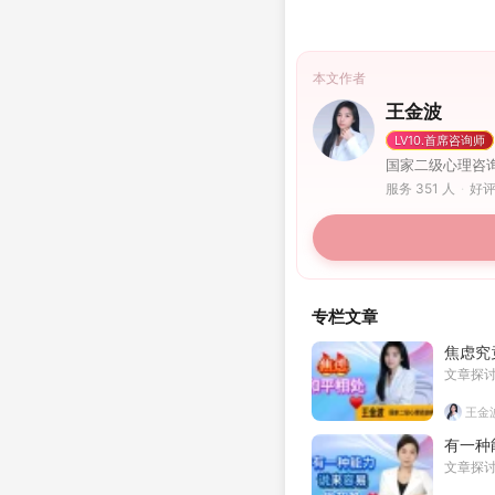
本文作者
王金波
LV10.首席咨询师
国家二级心理咨
服务 351 人
·
好评
专栏文章
焦虑究
文章探
王金
有一种
文章探