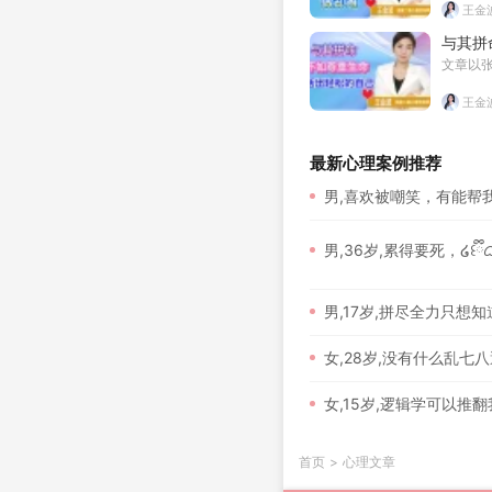
王金
与其拼
文章以
王金
最新心理案例推荐
男,喜欢被嘲笑，有能帮
男,36岁,累得要死，໒꒰ྀིᜊ꒦
男,17岁,拼尽全力只想
女,28岁,没有什么乱七
女,15岁,逻辑学可以推
首页
>
心理文章