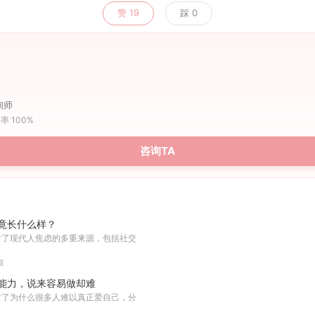
赞
19
踩
0
询师
率 100%
咨询TA
竟长什么样？
讨了现代人焦虑的多重来源，包括社交
波
能力，说来容易做却难
讨了为什么很多人难以真正爱自己，分