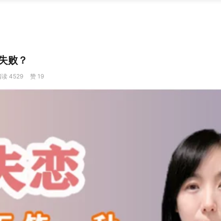
失败？
读 4529
赞 19