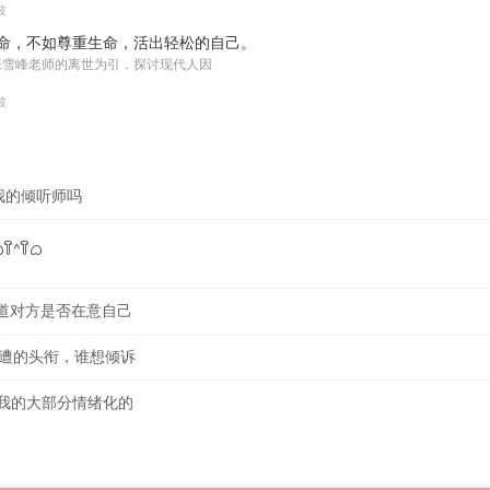
波
命，不如尊重生命，活出轻松的自己。
张雪峰老师的离世为引，探讨现代人因
波
我的倾听师吗
ິ^꒦ິᜊ
知道对方是否在意自己
八遭的头衔，谁想倾诉
翻我的大部分情绪化的