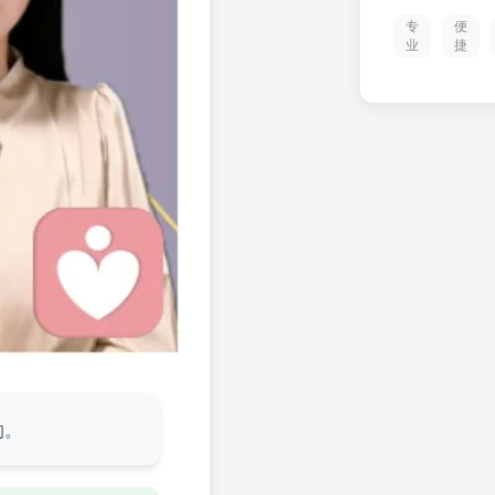
专
便
业
捷
的。