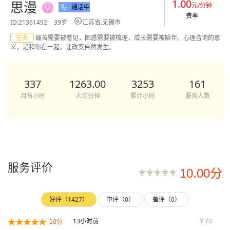
1.00
思漫
元/分钟
通话中


费率

ID:21361492
39岁
江苏省.无锡市
签名
痛苦需要被看见，困惑需要被梳理，成长需要被陪伴。心理咨询的意
义，是和你在一起，让改变自然发生。
337
1263.00
3253
161
月售小时
人均分钟
累计小时
服务人数
服务评价
10.00分
好评（1427）
中评（0）
差评（0）
13小时前
￥70
10分