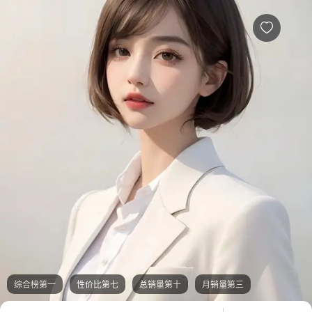
思漫倾听者简介，倾诉费用多少，效果怎么样-给力心理

综合榜第一
性价比第七
总销量第十
月销量第三