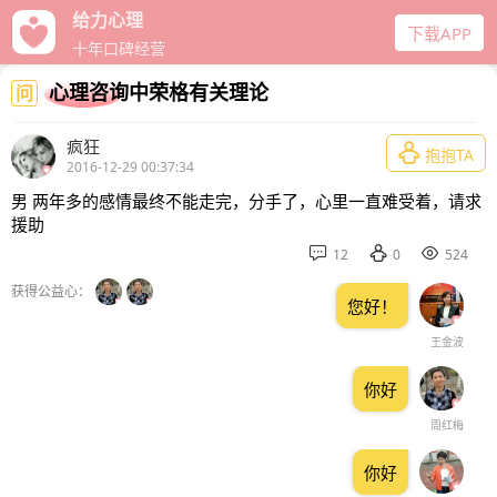
给力心理
下载APP
十年口碑经营
心理咨询中荣格有关理论
问
疯狂

抱抱TA
2016-12-29 00:37:34
男 两年多的感情最终不能走完，分手了，心里一直难受着，请求
援助



12
0
524
获得公益心：
您好！
王金波
你好
周红梅
你好