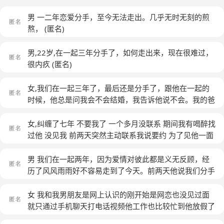
男 一二年恋爱分手，至今无法走出。几乎无时无刻的煎
熬，
(匿名)
男,22岁,在一起三年分手了，如何走出来，现在很难过，
很内疚
(匿名)
女,我们在一起三年了，最后还是分手了，跟他在一起的
时候，他总是问我会不会结婚，我告诉他说不会。我的爸
妈也反对我们得恋爱。这最终导致了我们的分手。分手后
一个星期他就找了别的女人，那个女人为了跟他在一起，
女,纠缠了七年 不要我了 一个多月没联系 期间我有喝醉找
跟家里人闹翻了。放下了所有，跟他在一起。我想和好，
过他 没见我 前两天突然主动联系我说要约 为了见他一面
他不愿意辜负那个女人。我很痛苦我一直走不出来，一点
我说好 最后还是没有给 然后他说再也没有未来 他生日的
生活的希望都没有了。我们三年得感情，抵不上他跟那个
时候跟他的好朋友说再也不想和我打交道了 我知道没可
男 我们在一起两年，因为爱情对彼此都是义无反顾，经
女人一个月的感情。我心痛的不行。感觉被全世界都抛弃
能了 可是我就是好累 喘口气都累 而且走着走着都能哭出
历了风风雨雨好不容易走到了今天。前两天他说我们分手
了。
(匿名)
来 这样已经两个月了 到底怎么才能走出来 一个人真的撑
吧，他瞬间的改变让我难以接受，当时我心痛的无法呼
不下去了
(匿名)
吸。为了他我用尽所有方法去挽留但都于事无补，现在的
女 我和我男朋友是网上认识的刚开始是网恋也没见过面
我煎熬，绝望不知该如何是好，
(匿名)
就只通过手机聊天打电话视频他工作也比较忙到他放假了
过来找我也没有跟我说直接就给了我一个惊喜去接他的时