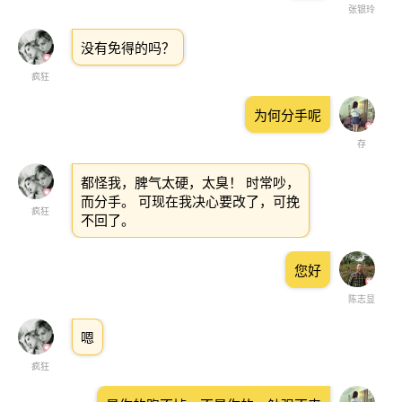
张银玲
没有免得的吗？
疯狂
为何分手呢
存
都怪我，脾气太硬，太臭！ 时常吵，
而分手。 可现在我决心要改了，可挽
疯狂
不回了。
您好
陈志显
嗯
疯狂