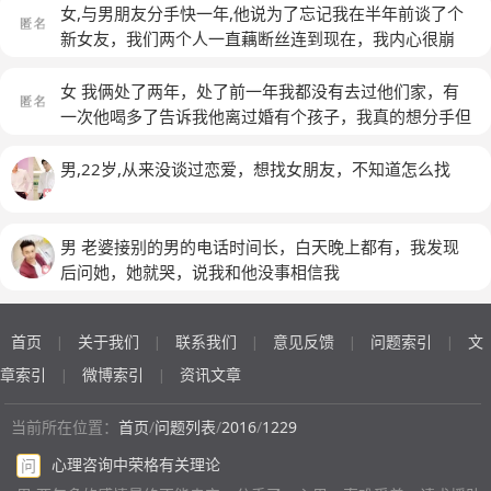
候因为害羞就没敢看他他长的特别帅气我俩一直很好从来
女,与男朋友分手快一年,他说为了忘记我在半年前谈了个
不吵架他很宠我很爱我 相处一个月他要回去上班了 再过
新女友，我们两个人一直藕断丝连到现在，我内心很崩
几个月不知道什么理由他跟我说了分手我很伤心好难过一
溃，压力很大，经常会和身边的朋友说他的事，身边的人
直哭 到现在分手半年多我一直没放下 昨晚知道他住院了
都不能理解，说多了别人也烦，内心很痛苦，想解脱
(匿
女 我俩处了两年，处了前一年我都没有去过他们家，有
我一想到以前的点点滴滴就想哭 他和我分手但是还是有
名)
一次他喝多了告诉我他离过婚有个孩子，我真的想分手但
从我朋友哪里问我还是会顾虑我的感受我很想去找他但我
是因为舍不得，我就和我父母说了，因为他对我太好了，
身上没有好多钱 也很担心 微信上我发给他也没回复我不
他们说我开心就好了，可是谁知道，他现在变本加厉，一
男,22岁,从来没谈过恋爱，想找女朋友，不知道怎么找
知道该怎么办
(匿名)
次次怀疑我，一次次说我外面有人了，我对他孩子比我亲
弟弟都好，可是他妈妈却说结了婚还能离呢！何况我们还
没结婚呢！想拖。哈哈甚至买楼钱不够，说倒点回头就
男 老婆接别的男的电话时间长，白天晚上都有，我发现
还，却说了一句借了能还啊？我选择分手了可是我真的好
后问她，她就哭，说我和他没事相信我
难受，哈哈！我该怎么办
(匿名)
首页
关于我们
联系我们
意见反馈
问题索引
文
|
|
|
|
|
章索引
微博索引
资讯文章
|
|
当前所在位置：
首页
/
问题列表
/
2016
/
1229
心理咨询中荣格有关理论
问